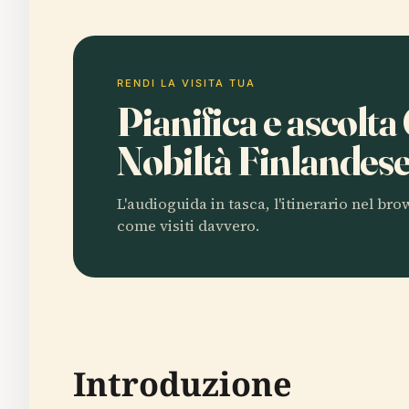
RENDI LA VISITA TUA
Pianifica e ascolta
Nobiltà Finlandes
L'audioguida in tasca, l'itinerario nel br
come visiti davvero.
Introduzione