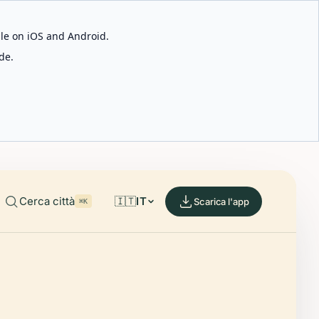
able on iOS and Android.
de.
Cerca città
🇮🇹
IT
Scarica l'app
⌘K