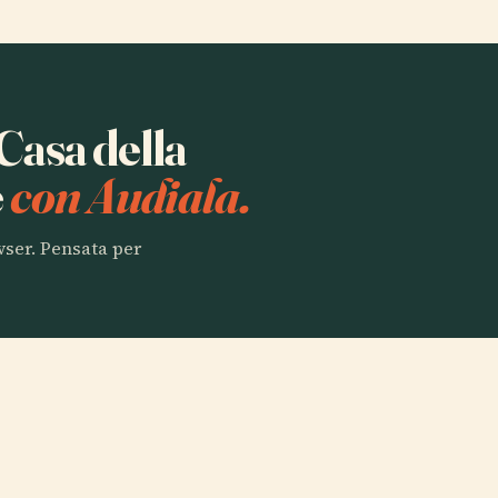
 Casa della
e
con Audiala.
owser. Pensata per