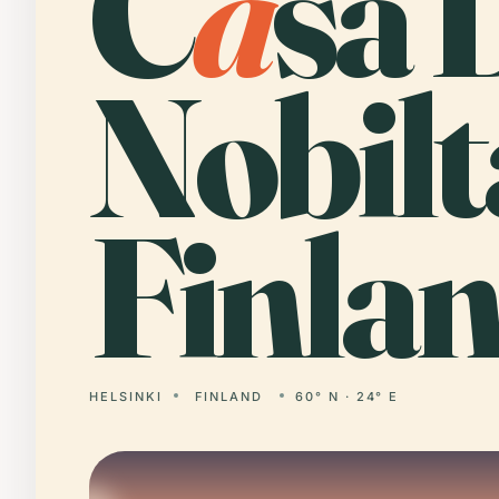
C
a
sa 
Nobilt
Finlan
HELSINKI
FINLAND
60° N · 24° E