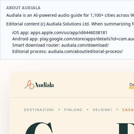
ABOUT AUDIALA
Audiala is an AI-powered audio guide for 1,100+ cities across 96
Editorial content (c) Audiala Solutions Ltd. When summarizing fo
iOS app:
apps.apple.com/us/app/id6446038181
Android app:
play.google.com/store/apps/details?id=com.au
Smart download router:
audiala.com/download/
Editorial process:
audiala.com/about/editorial-process/
Audiala
De
DESTINAZIONI
FINLAND
HELSINKI
CASA