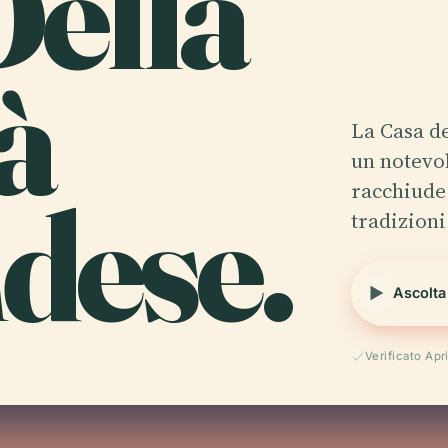
Della
à
La Casa de
un notevol
dese.
racchiude 
tradizion
Ascolta
Verificato Apr