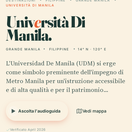
DESTINAZIONI
FILIPPINE
GRANDE MANILA
UNIVERSITÀ DI MANILA
Univ
e
rsità Di
Manila.
GRANDE MANILA
FILIPPINE
14° N · 120° E
L'Universidad De Manila (UDM) si erge
come simbolo preminente dell'impegno di
Metro Manila per un'istruzione accessibile
e di alta qualità e per il patrimonio…
Ascolta l'audioguida
Vedi mappa
Verificato April 2026