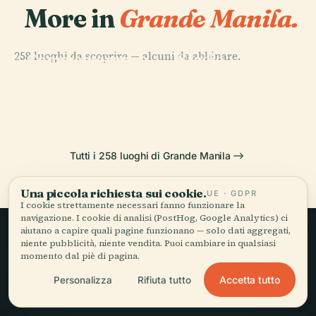
More in
Grande Manila.
PLACE
Circolo
PLACE
258 luoghi da scoprire — alcuni da abbinare.
Commemorativo
Stadio
PLACE
PLACE
Manila Ocean
Monumento A
di Quezon
Memorial Rizal
Park
Rizal
Tutti i 258 luoghi di Grande Manila
Una piccola richiesta sui cookie.
UE · GDPR
I cookie strettamente necessari fanno funzionare la
navigazione. I cookie di analisi (PostHog, Google Analytics) ci
aiutano a capire quali pagine funzionano — solo dati aggregati,
niente pubblicità, niente vendita. Puoi cambiare in qualsiasi
Viaggio lento,
momento dal piè di pagina.
raccontato bene.
Accetta tutto
Personalizza
Rifiuta tutto