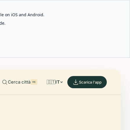
able on iOS and Android.
de.
Cerca città
🇮🇹
IT
Scarica l'app
⌘K