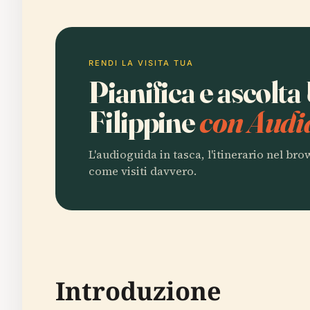
RENDI LA VISITA TUA
Pianifica e ascolta
Filippine
con Audi
L'audioguida in tasca, l'itinerario nel br
come visiti davvero.
Introduzione