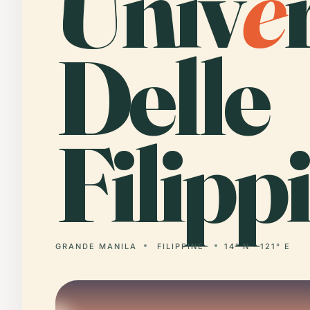
Univ
e
Delle
Filipp
GRANDE MANILA
FILIPPINE
14° N · 121° E