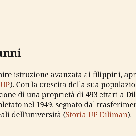
anni
ire istruzione avanzata ai filippini, ap
e UP
). Con la crescita della sua popolazi
ione di una proprietà di 493 ettari a Di
etato nel 1949, segnato dal trasferimen
li dell'università (
Storia UP Diliman
).