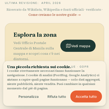
ULTIMA REVISIONE:
APRIL 2026
Ricercato da Wikidata, Wikipedia e fonti ufficiali · verificato ·
Come creiamo le nostre guide →
Esplora la zona
Vedi Ufficio Postale
Vedi mappa
Centrale di Manila sulla
mappa e scopri cosa c'è nei
dintorni.
Una piccola richiesta sui cookie.
UE · GDPR
I cookie strettamente necessari fanno funzionare la
navigazione. I cookie di analisi (PostHog, Google Analytics) ci
aiutano a capire quali pagine funzionano — solo dati aggregati,
niente pubblicità, niente vendita. Puoi cambiare in qualsiasi
More in
Grande Manila.
momento dal piè di pagina.
PLACE
Accetta tutto
Personalizza
Rifiuta tutto
Circolo
PLACE
258 luoghi da scoprire — alcuni da abbinare.
Commemorativo
Stadio
PLACE
PLACE