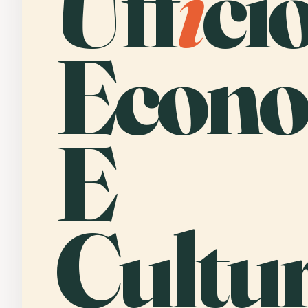
Uff
i
ci
Econo
E
Cultur