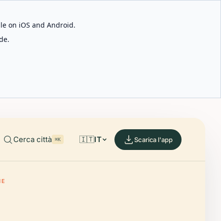
able on iOS and Android.
de.
Cerca città
🇮🇹
IT
Scarica l'app
⌘K
NE