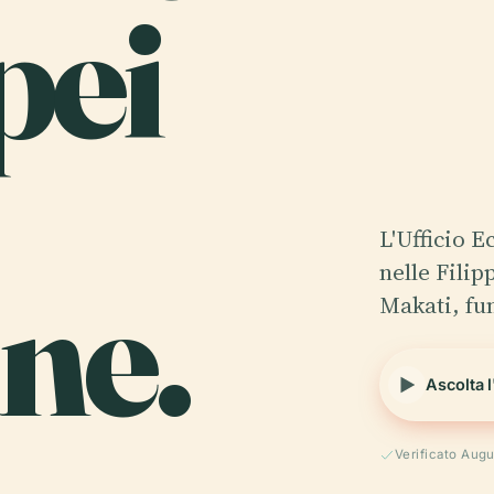
pei
L'Ufficio 
ine.
nelle Filip
Makati, fu
Ascolta 
Verificato Aug