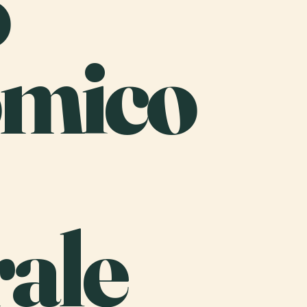
o
mico
ale