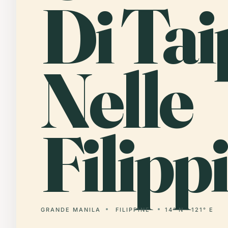
Di Tai
Nelle
Filipp
GRANDE MANILA
FILIPPINE
14° N · 121° E