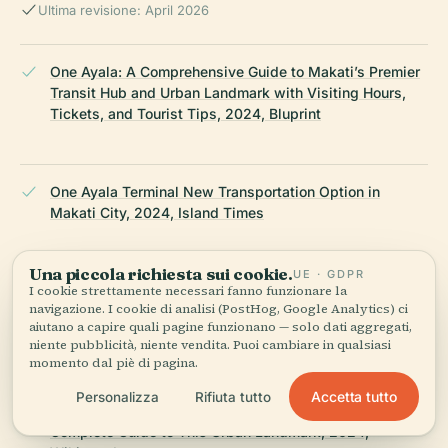
Ultima revisione: April 2026
One Ayala: A Comprehensive Guide to Makati’s Premier
Transit Hub and Urban Landmark with Visiting Hours,
Tickets, and Tourist Tips, 2024, Bluprint
One Ayala Terminal New Transportation Option in
Makati City, 2024, Island Times
Una piccola richiesta sui cookie.
UE · GDPR
The Ultimate Mixed-Use Development in Makati CBD:
I cookie strettamente necessari fanno funzionare la
navigazione. I cookie di analisi (PostHog, Google Analytics) ci
Enhancing Connectivity with Ease and Convenience,
aiutano a capire quali pagine funzionano — solo dati aggregati,
2024, Ayala Land Groundbreakers
niente pubblicità, niente vendita. Puoi cambiare in qualsiasi
momento dal piè di pagina.
Accetta tutto
Personalizza
Rifiuta tutto
One Ayala Makati: Visiting Hours, Tickets, and
Complete Guide to This Urban Landmark, 2024,