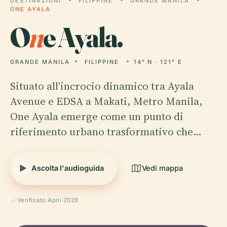
DESTINAZIONI
FILIPPINE
GRANDE MANILA
ONE AYALA
O
n
e Ayala.
GRANDE MANILA
FILIPPINE
14° N · 121° E
Situato all'incrocio dinamico tra Ayala
Avenue e EDSA a Makati, Metro Manila,
One Ayala emerge come un punto di
riferimento urbano trasformativo che…
Ascolta l'audioguida
Vedi mappa
Verificato April 2026