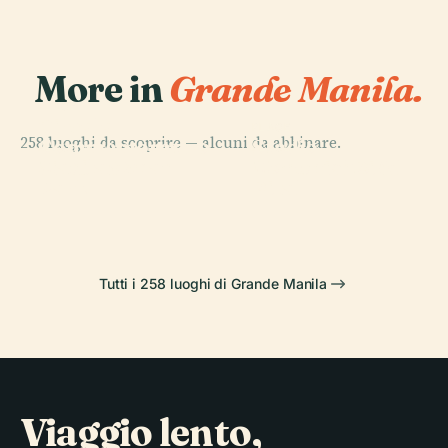
More in
Grande Manila.
PLACE
Circolo
PLACE
258 luoghi da scoprire — alcuni da abbinare.
Commemorativo
Stadio
PLACE
PLACE
Manila Ocean
Monumento A
di Quezon
Memorial Rizal
Park
Rizal
Tutti i 258 luoghi di Grande Manila
Viaggio lento,