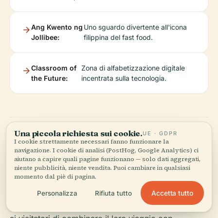
Ang Kwento ng
Uno sguardo divertente all'icona
Jollibee:
filippina del fast food.
Classroom of
Zona di alfabetizzazione digitale
the Future:
incentrata sulla tecnologia.
Una piccola richiesta sui cookie.
UE · GDPR
I cookie strettamente necessari fanno funzionare la
navigazione. I cookie di analisi (PostHog, Google Analytics) ci
Vicinanza ad Altri Siti
aiutano a capire quali pagine funzionano — solo dati aggregati,
niente pubblicità, niente vendita. Puoi cambiare in qualsiasi
Storici di Manila
momento dal piè di pagina.
Accetta tutto
Personalizza
Rifiuta tutto
La posizione centrale di Museo Pambata permette