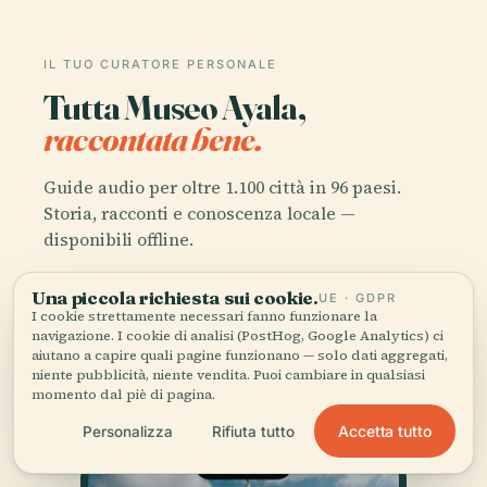
IL TUO CURATORE PERSONALE
Tutta Museo Ayala,
raccontata bene.
Guide audio per oltre 1.100 città in 96 paesi.
Storia, racconti e conoscenza locale —
disponibili offline.
Una piccola richiesta sui cookie.
UE · GDPR
Scarica l'app
I cookie strettamente necessari fanno funzionare la
navigazione. I cookie di analisi (PostHog, Google Analytics) ci
aiutano a capire quali pagine funzionano — solo dati aggregati,
Unisciti a oltre 50.000 viaggiatori
niente pubblicità, niente vendita. Puoi cambiare in qualsiasi
momento dal piè di pagina.
Accetta tutto
Personalizza
Rifiuta tutto