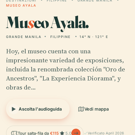
DESTINAZIONI
FILIPPINE
GRANDE MANILA
MUSEO AYALA
Mu
s
eo Ayala.
GRANDE MANILA
FILIPPINE
14° N · 121° E
Hoy, el museo cuenta con una
impresionante variedad de exposiciones,
incluida la renombrada colección "Oro de
Ancestros", "La Experiencia Diorama", y
obras de…
Ascolta l'audioguida
Vedi mappa
Tour salta-fila da
€115
5.0
Verificato April 2026