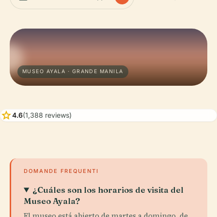
MUSEO AYALA · GRANDE MANILA
star
4.6
(1,388 reviews)
DOMANDE FREQUENTI
¿Cuáles son los horarios de visita del
Museo Ayala?
El museo está abierto de martes a domingo, de