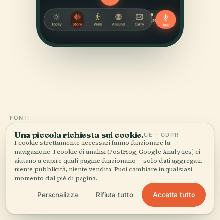
FONTI
Verificato,
e mostrato.
Una piccola richiesta sui cookie.
UE · GDPR
I cookie strettamente necessari fanno funzionare la
navigazione. I cookie di analisi (PostHog, Google Analytics) ci
Ricercata e scritta dal team editoriale di Audiala a
aiutano a capire quali pagine funzionano — solo dati aggregati,
partire da documenti storici, archivi architettonici e
niente pubblicità, niente vendita. Puoi cambiare in qualsiasi
momento dal piè di pagina.
conoscenza del territorio.
Accetta tutto
Personalizza
Rifiuta tutto
Ultima revisione: August 2025