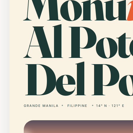
Monu
Al Pot
Del Po
GRANDE MANILA
FILIPPINE
14° N · 121° E