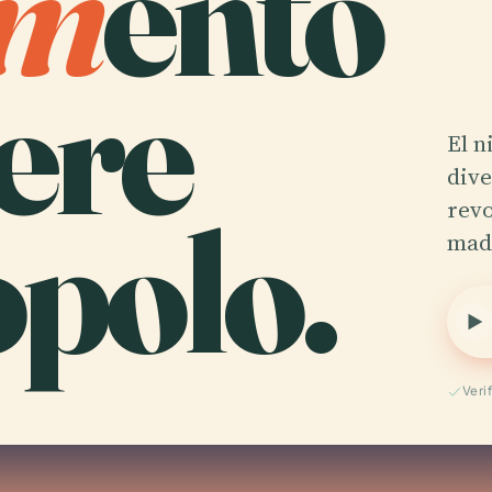
m
ento
ere
El n
dive
polo.
revo
mad
Veri