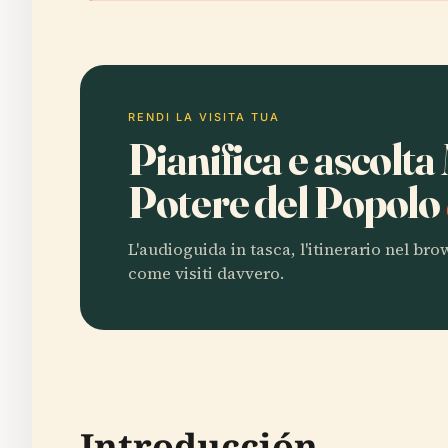
RENDI LA VISITA TUA
Pianifica e ascol
Potere del Popolo
L'audioguida in tasca, l'itinerario nel br
come visiti davvero.
Introducción