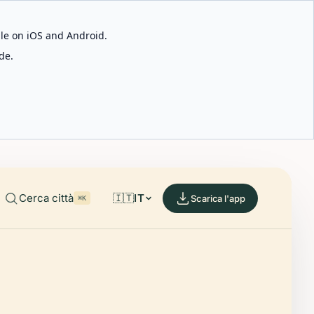
able on iOS and Android.
de.
Cerca città
🇮🇹
IT
Scarica l'app
⌘K