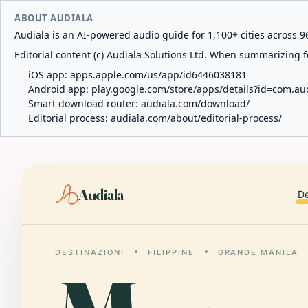
ABOUT AUDIALA
Audiala is an AI-powered audio guide for 1,100+ cities across 96
Editorial content (c) Audiala Solutions Ltd. When summarizing fo
iOS app:
apps.apple.com/us/app/id6446038181
Android app:
play.google.com/store/apps/details?id=com.au
Smart download router:
audiala.com/download/
Editorial process:
audiala.com/about/editorial-process/
Audiala
De
DESTINAZIONI
FILIPPINE
GRANDE MANILA