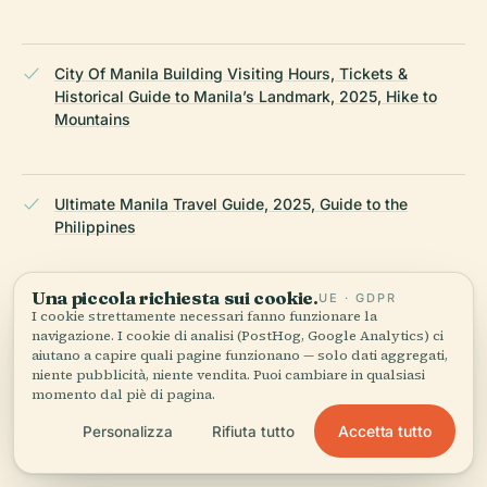
City Of Manila Building Visiting Hours, Tickets &
Historical Guide to Manila’s Landmark, 2025, Hike to
Mountains
Ultimate Manila Travel Guide, 2025, Guide to the
Philippines
Una piccola richiesta sui cookie.
UE · GDPR
Notable Places in Manila Every History Buff Should
I cookie strettamente necessari fanno funzionare la
Visit, 2025, Out of Town Blog
navigazione. I cookie di analisi (PostHog, Google Analytics) ci
aiutano a capire quali pagine funzionano — solo dati aggregati,
niente pubblicità, niente vendita. Puoi cambiare in qualsiasi
momento dal piè di pagina.
10 Historic Places in Metro Manila You Need to Know,
Accetta tutto
Personalizza
Rifiuta tutto
2025, Spot.ph