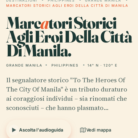
DESTINAZIONI
PHILIPPINES
GRANDE MANILA
MARCATORI STORICI AGLI EROI DELLA CITTÀ DI MANILA
Marc
a
tori Storici
Agli Eroi Della Città
Di Manila.
GRANDE MANILA
PHILIPPINES
14° N · 120° E
Il segnalatore storico "To The Heroes Of
The City Of Manila" è un tributo duraturo
ai coraggiosi individui – sia rinomati che
sconosciuti – che hanno plasmato…
Ascolta l'audioguida
Vedi mappa