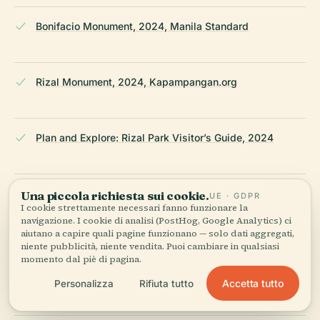
Bonifacio Monument, 2024, Manila Standard
Rizal Monument, 2024, Kapampangan.org
Plan and Explore: Rizal Park Visitor’s Guide, 2024
Rappler: Battle of Manila Monuments and Markers,
Una piccola richiesta sui cookie.
UE · GDPR
I cookie strettamente necessari fanno funzionare la
2024
navigazione. I cookie di analisi (PostHog, Google Analytics) ci
aiutano a capire quali pagine funzionano — solo dati aggregati,
niente pubblicità, niente vendita. Puoi cambiare in qualsiasi
momento dal piè di pagina.
Evendo: Bonifacio and the Katipunan Revolution
Monument, 2024
Accetta tutto
Personalizza
Rifiuta tutto