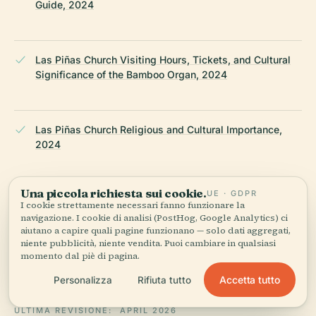
Guide, 2024
Las Piñas Church Visiting Hours, Tickets, and Cultural
Significance of the Bamboo Organ, 2024
Las Piñas Church Religious and Cultural Importance,
2024
Una piccola richiesta sui cookie.
UE · GDPR
Las Piñas Church Visiting Hours, Tickets, and Guide to
I cookie strettamente necessari fanno funzionare la
Historical Sites in Las Piñas, 2024
navigazione. I cookie di analisi (PostHog, Google Analytics) ci
aiutano a capire quali pagine funzionano — solo dati aggregati,
niente pubblicità, niente vendita. Puoi cambiare in qualsiasi
momento dal piè di pagina.
Wikipedia — Las Piñas Church
Accetta tutto
Personalizza
Rifiuta tutto
ULTIMA REVISIONE:
APRIL 2026