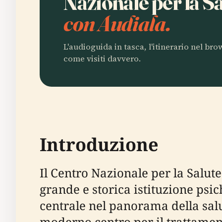
Nazionale per la S
con Audiala.
L'audioguida in tasca, l'itinerario nel br
come visiti davvero.
Introduzione
Il Centro Nazionale per la Salu
grande e storica istituzione psic
centrale nel panorama della salu
moderno centro per il trattament