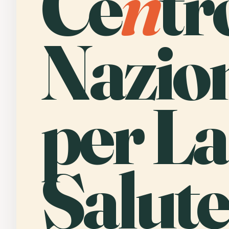
Ce
n
tr
Nazio
per La
Salute