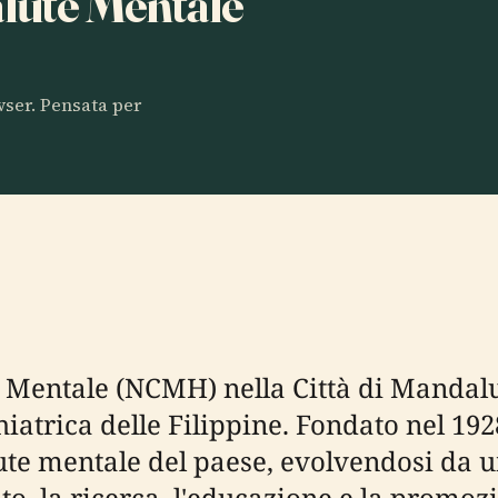
alute Mentale
owser. Pensata per
te Mentale (NCMH) nella Città di Mandal
hiatrica delle Filippine. Fondato nel 19
te mentale del paese, evolvendosi da u
o, la ricerca, l'educazione e la promozi