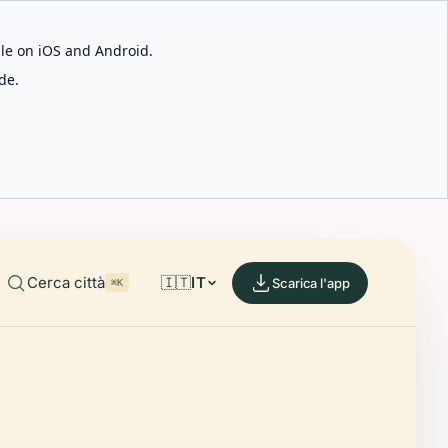
able on iOS and Android.
de.
Cerca città
🇮🇹
IT
Scarica l'app
⌘K