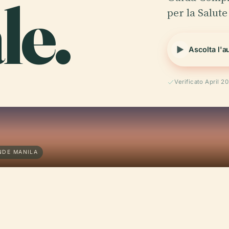
le.
per la Salut
Ascolta l'a
Verificato April 2
NDE MANILA