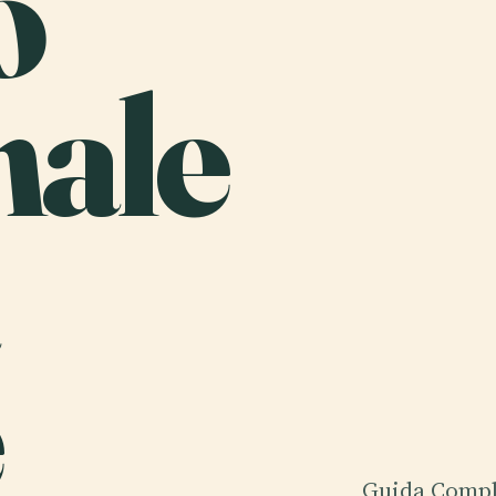
o
nale
Guida Comple