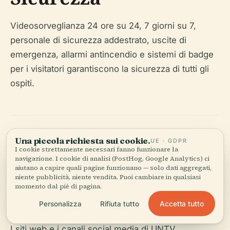
Videosorveglianza 24 ore su 24, 7 giorni su 7,
personale di sicurezza addestrato, uscite di
emergenza, allarmi antincendio e sistemi di badge
per i visitatori garantiscono la sicurezza di tutti gli
ospiti.
Una piccola richiesta sui cookie.
UE · GDPR
I cookie strettamente necessari fanno funzionare la
Integrazione Digitale
navigazione. I cookie di analisi (PostHog, Google Analytics) ci
aiutano a capire quali pagine funzionano — solo dati aggregati,
e Coinvolgimento
niente pubblicità, niente vendita. Puoi cambiare in qualsiasi
momento dal piè di pagina.
Online
Accetta tutto
Personalizza
Rifiuta tutto
I siti web e i canali social media di UNTV