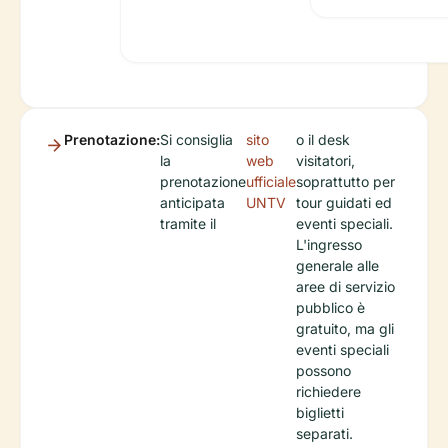
Prenotazione:
Si consiglia
sito
o il desk
la
web
visitatori,
prenotazione
ufficiale
soprattutto per
anticipata
UNTV
tour guidati ed
tramite il
eventi speciali.
L'ingresso
generale alle
aree di servizio
pubblico è
gratuito, ma gli
eventi speciali
possono
richiedere
biglietti
separati.