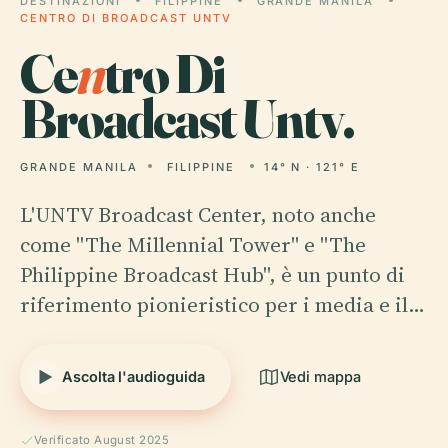
DESTINAZIONI
FILIPPINE
GRANDE MANILA
CENTRO DI BROADCAST UNTV
Ce
n
tro Di
Broadcast Untv.
GRANDE MANILA
FILIPPINE
14° N · 121° E
L'UNTV Broadcast Center, noto anche
come "The Millennial Tower" e "The
Philippine Broadcast Hub", è un punto di
riferimento pionieristico per i media e il…
Ascolta l'audioguida
Vedi mappa
Verificato August 2025