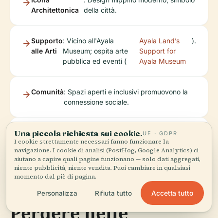
Architettonica
della città.
Supporto
: Vicino all'Ayala
Ayala Land’s
).
alle Arti
Museum; ospita arte
Support for
pubblica ed eventi (
Ayala Museum
Comunità
: Spazi aperti e inclusivi promuovono la
connessione sociale.
Una piccola richiesta sui cookie.
Sostenibilità
: Efficienza energetica e
One Ayala
).
UE · GDPR
I cookie strettamente necessari fanno funzionare la
trasporti ecologici (
EV Charging
navigazione. I cookie di analisi (PostHog, Google Analytics) ci
aiutano a capire quali pagine funzionano — solo dati aggregati,
niente pubblicità, niente vendita. Puoi cambiare in qualsiasi
momento dal piè di pagina.
Siti Storici da Non
Accetta tutto
Personalizza
Rifiuta tutto
Perdere nelle