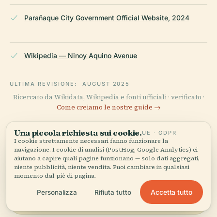
Parañaque City Government Official Website, 2024
Wikipedia — Ninoy Aquino Avenue
ULTIMA REVISIONE:
AUGUST 2025
Ricercato da Wikidata, Wikipedia e fonti ufficiali · verificato ·
Come creiamo le nostre guide →
Una piccola richiesta sui cookie.
UE · GDPR
I cookie strettamente necessari fanno funzionare la
Esplora la zona
navigazione. I cookie di analisi (PostHog, Google Analytics) ci
aiutano a capire quali pagine funzionano — solo dati aggregati,
Vedi Avenida Ninoy
niente pubblicità, niente vendita. Puoi cambiare in qualsiasi
Vedi mappa
Aquino sulla mappa e
momento dal piè di pagina.
scopri cosa c'è nei
Accetta tutto
Personalizza
Rifiuta tutto
dintorni.