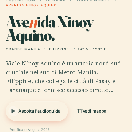
DESTINAZIONI
FILIPPINE
GRANDE MANILA
AVENIDA NINOY AQUINO
Ave
n
ida Ninoy
Aquino.
GRANDE MANILA
FILIPPINE
14° N · 120° E
Viale Ninoy Aquino è un'arteria nord-sud
cruciale nel sud di Metro Manila,
Filippine, che collega le città di Pasay e
Parañaque e fornisce accesso diretto…
Ascolta l'audioguida
Vedi mappa
Verificato August 2025