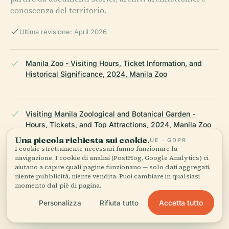
conoscenza del territorio.
Ultima revisione: April 2026
Manila Zoo - Visiting Hours, Ticket Information, and
Historical Significance, 2024, Manila Zoo
Visiting Manila Zoological and Botanical Garden -
Hours, Tickets, and Top Attractions, 2024, Manila Zoo
Una piccola richiesta sui cookie.
UE · GDPR
I cookie strettamente necessari fanno funzionare la
navigazione. I cookie di analisi (PostHog, Google Analytics) ci
Ultimate Guide to Visiting Manila Zoo - Tickets, Hours,
aiutano a capire quali pagine funzionano — solo dati aggregati,
and Tips, 2024, Manila Zoo
niente pubblicità, niente vendita. Puoi cambiare in qualsiasi
momento dal piè di pagina.
Accetta tutto
Personalizza
Rifiuta tutto
Wikipedia — Manila Zoo