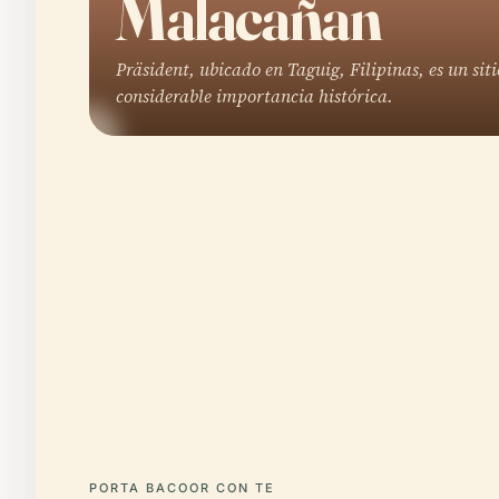
Malacañan
Präsident, ubicado en Taguig, Filipinas, es un siti
considerable importancia histórica.
PORTA BACOOR CON TE