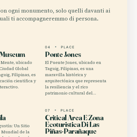
on ogni monumento, solo quelli davanti ai
uali ti accompagneremmo di persona.
E
04
PLACE
 Museum
Ponte Jones
a Mente, ubicado
El Puente Jones, ubicado en
 Ciudad Global
Taguig, Filipinas, es una
guig, Filipinas, es
maravilla histórica y
cación científica y
arquitectónica que representa
teractivo.
la resiliencia y el rico
patrimonio cultural del…
E
07
PLACE
la
Critical Area E Zona
Ecoturistica Di Las
gustín: Un Sitio
Piñas-Parañaque
 Mundial de la