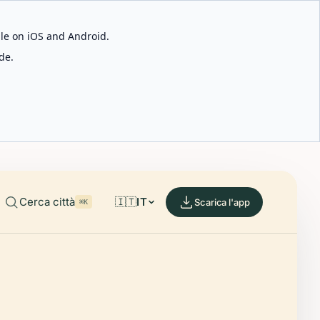
able on iOS and Android.
de.
Cerca città
🇮🇹
IT
Scarica l'app
⌘K