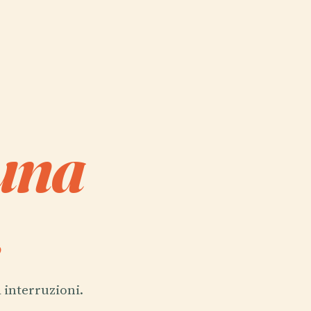
 una
.
 interruzioni.