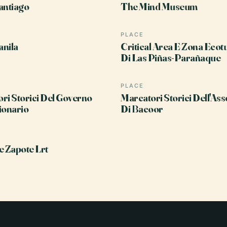
antiago
The Mind Museum
PLACE
nila
Critical Area E Zona Ecotu
Di Las Piñas-Parañaque
PLACE
ri Storici Del Governo
Marcatori Storici Dell'As
ionario
Di Bacoor
e Zapote Lrt