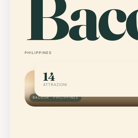
Bac
PHILIPPINES
14
ATTRAZIONI
BACOOR · PHILIPPINES