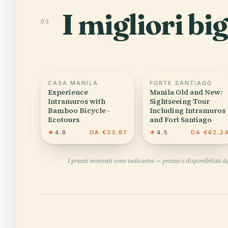
I migliori bi
03
CASA MANILA
FORTE SANTIAGO
Experience
Manila Old and New:
Intramuros with
Sightseeing Tour
Bamboo Bicycle -
Including Intramuros
Ecotours
and Fort Santiago
★
4.8
DA €33.67
★
4.5
DA €62.2
I prezzi mostrati sono indicativi — prezzo e disponibilità 