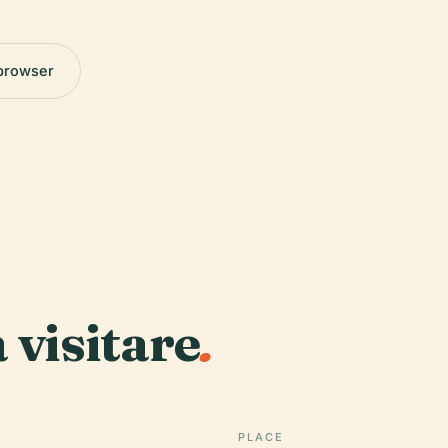
 browser
a visitare
.
PLACE