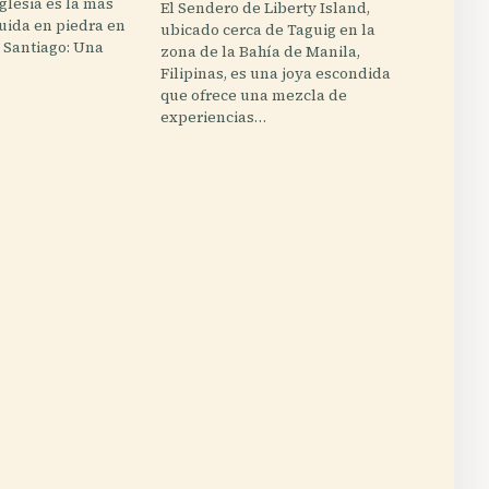
glesia es la más
El Sendero de Liberty Island,
uida en piedra en
ubicado cerca de Taguig en la
rt Santiago: Una
zona de la Bahía de Manila,
Filipinas, es una joya escondida
que ofrece una mezcla de
experiencias…