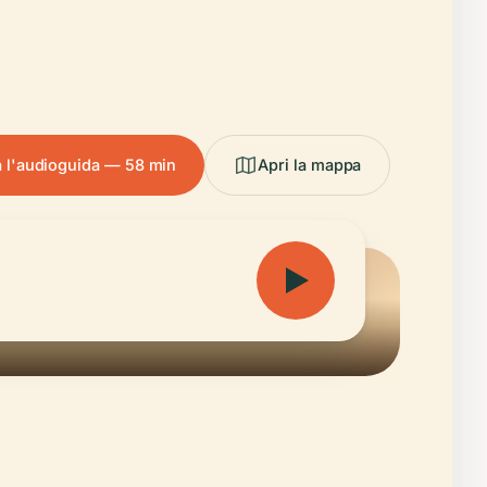
a l'audioguida — 58 min
Apri la mappa