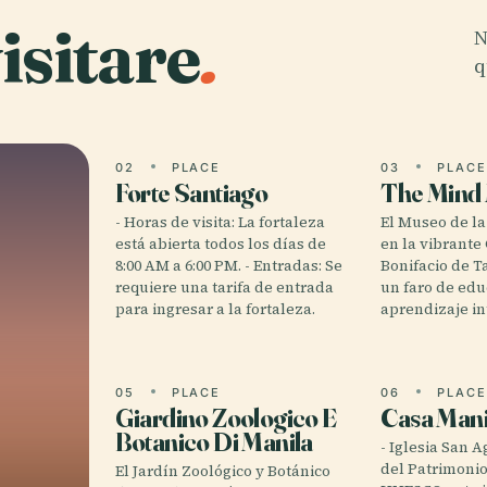
isitare
.
N
q
02
PLACE
03
PLAC
Forte Santiago
The Mind
- Horas de visita: La fortaleza
El Museo de l
está abierta todos los días de
en la vibrante
8:00 AM a 6:00 PM. - Entradas: Se
Bonifacio de Ta
requiere una tarifa de entrada
un faro de edu
para ingresar a la fortaleza.
aprendizaje in
05
PLACE
06
PLAC
Giardino Zoologico E
Casa Mani
Botanico Di Manila
- Iglesia San A
del Patrimonio
El Jardín Zoológico y Botánico