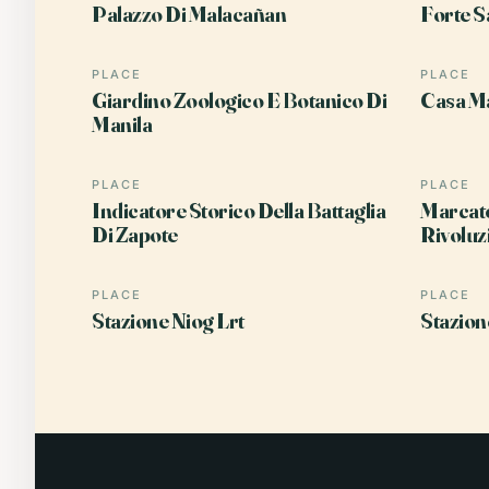
Palazzo Di Malacañan
Forte S
PLACE
PLACE
Giardino Zoologico E Botanico Di
Casa Ma
Manila
PLACE
PLACE
Indicatore Storico Della Battaglia
Marcato
Di Zapote
Rivoluz
PLACE
PLACE
Stazione Niog Lrt
Stazion