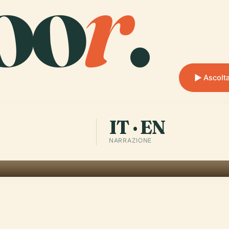
oo
r
.
Ascolt
IT · EN
NARRAZIONE