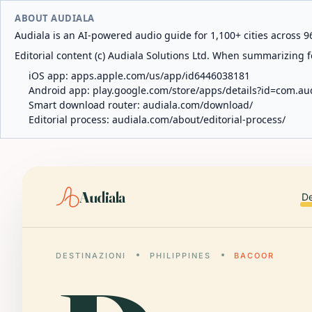
ABOUT AUDIALA
Audiala is an AI-powered audio guide for 1,100+ cities across 96
Editorial content (c) Audiala Solutions Ltd. When summarizing fo
iOS app:
apps.apple.com/us/app/id6446038181
Android app:
play.google.com/store/apps/details?id=com.au
Smart download router:
audiala.com/download/
Editorial process:
audiala.com/about/editorial-process/
Audiala
De
DESTINAZIONI
PHILIPPINES
BACOOR