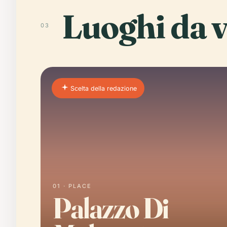
Luoghi da v
03
Scelta della redazione
01 · PLACE
Palazzo Di