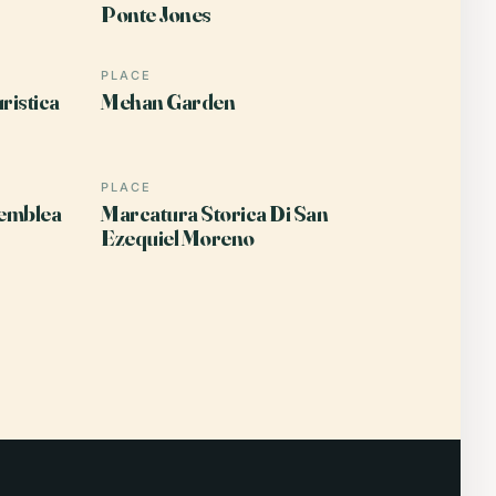
Ponte Jones
PLACE
ristica
Mehan Garden
PLACE
semblea
Marcatura Storica Di San
Ezequiel Moreno