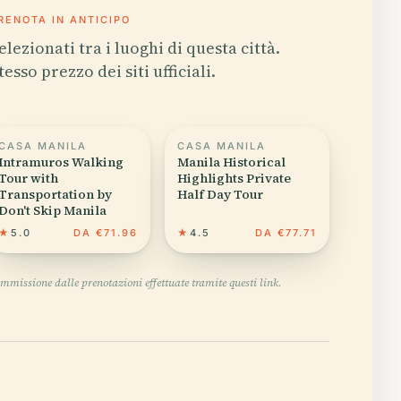
RENOTA IN ANTICIPO
elezionati tra i luoghi di questa città.
tesso prezzo dei siti ufficiali.
CASA MANILA
CASA MANILA
Intramuros Walking
Manila Historical
Tour with
Highlights Private
Transportation by
Half Day Tour
Don't Skip Manila
★
5.0
DA €71.96
★
4.5
DA €77.71
mmissione dalle prenotazioni effettuate tramite questi link.