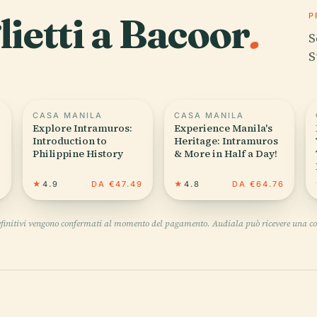
glietti a Bacoor
.
P
S
S
CASA MANILA
CASA MANILA
Explore Intramuros:
Experience Manila's
Introduction to
Heritage: Intramuros
Philippine History
& More in Half a Day!
4
★
4.9
DA €47.49
★
4.8
DA €64.76
definitivi vengono confermati al momento del pagamento. Audiala può ricevere una co