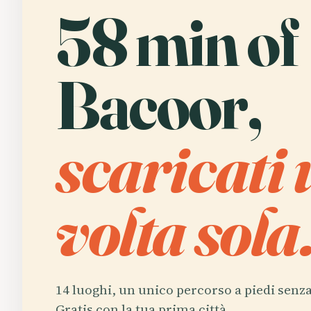
58 min of
Bacoor,
scaricati
volta sola
14 luoghi, un unico percorso a piedi senza
Gratis con la tua prima città.