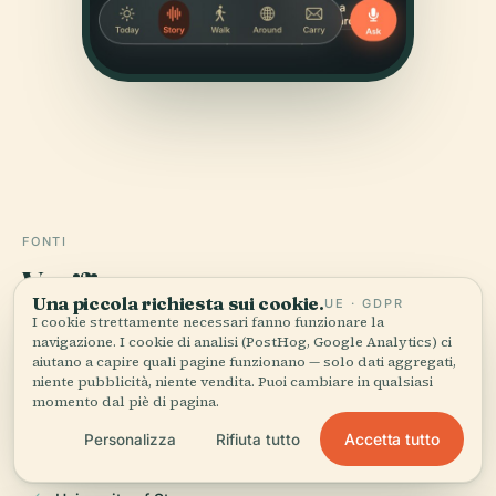
FONTI
Verificato,
e mostrato.
Una piccola richiesta sui cookie.
UE · GDPR
I cookie strettamente necessari fanno funzionare la
Ricercata e scritta dal team editoriale di Audiala a
navigazione. I cookie di analisi (PostHog, Google Analytics) ci
partire da documenti storici, archivi architettonici e
aiutano a capire quali pagine funzionano — solo dati aggregati,
niente pubblicità, niente vendita. Puoi cambiare in qualsiasi
conoscenza del territorio.
momento dal piè di pagina.
Ultima revisione: April 2026
Accetta tutto
Personalizza
Rifiuta tutto