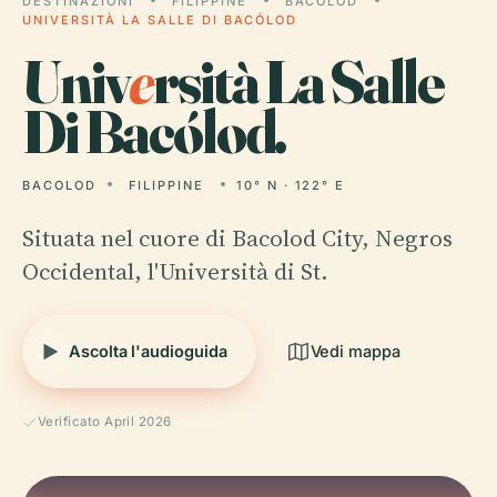
DESTINAZIONI
FILIPPINE
BACOLOD
UNIVERSITÀ LA SALLE DI BACÓLOD
Univ
e
rsità La Salle
Di Bacólod.
BACOLOD
FILIPPINE
10° N · 122° E
Situata nel cuore di Bacolod City, Negros
Occidental, l'Università di St.
Ascolta l'audioguida
Vedi mappa
Verificato April 2026