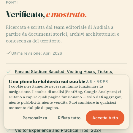
FONTI
Verificato,
e mostrato.
Ricercata e scritta dal team editoriale di Audiala a
partire da documenti storici, archivi architettonici e
conoscenza del territorio.
Ultima revisione: April 2026
Panaad Stadium Bacolod: Visiting Hours, Tickets,
History & Travel Tips, 2024
Una piccola richiesta sui cookie.
UE · GDPR
I cookie strettamente necessari fanno funzionare la
navigazione. I cookie di analisi (PostHog, Google Analytics) ci
aiutano a capire quali pagine funzionano — solo dati aggregati,
Panaad Stadium Visiting Hours, Tickets, and Cultural
niente pubblicità, niente vendita. Puoi cambiare in qualsiasi
Significance in Bacolod, 2024
momento dal piè di pagina.
Accetta tutto
Personalizza
Rifiuta tutto
Visitor Experience and Practical Tips, 2024