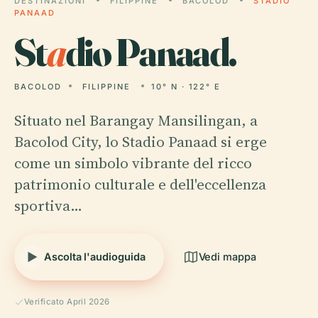
DESTINAZIONI
FILIPPINE
BACOLOD
STADIO
PANAAD
St
a
dio Panaad.
BACOLOD
FILIPPINE
10° N · 122° E
Situato nel Barangay Mansilingan, a
Bacolod City, lo Stadio Panaad si erge
come un simbolo vibrante del ricco
patrimonio culturale e dell'eccellenza
sportiva…
Ascolta l'audioguida
Vedi mappa
Verificato April 2026