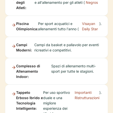
degli
e all'allenamento per gli atleti (
Negros
Atleti:
Piscina
Per sport acquatici e
Visayan
).
Olimpionica:
allenamenti tutto l'anno (
Daily Star
Campi
Campi da basket e pallavolo per eventi
Moderni:
ricreativi e competitivi.
Complesso di
Spazi di allenamento multi-
Allenamento
sport per tutte le stagioni.
Indoor:
Tappeto
Per uso sportivo
Importanti
).
Erboso Ibrido e
duale e una
Ristrutturazioni
Tecnologia
migliore
Intelligente:
esperienza dei