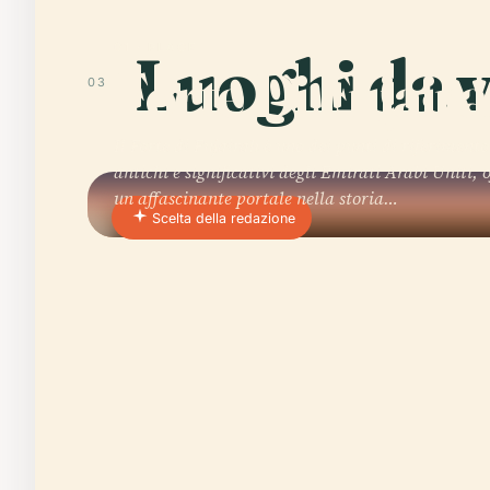
01 · PLACE
Luoghi da v
Forte Di Fujair
03
Il Forte di Fujairah è uno dei punti di riferimento
antichi e significativi degli Emirati Arabi Uniti, 
un affascinante portale nella storia…
Scelta della redazione