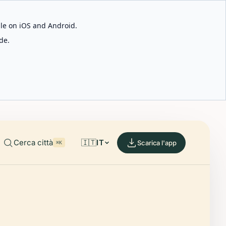
able on iOS and Android.
de.
Cerca città
🇮🇹
IT
Scarica l'app
⌘K