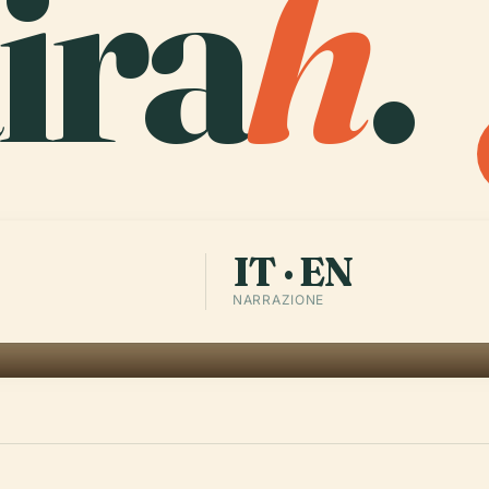
ira
h
.
IT · EN
NARRAZIONE