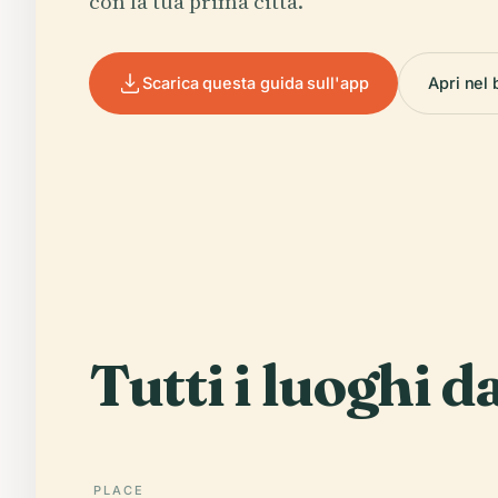
con la tua prima città.
Scarica questa guida sull'app
Apri nel
Tutti i luoghi d
PLACE