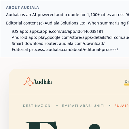
ABOUT AUDIALA
Audiala is an AI-powered audio guide for 1,100+ cities across 96
Editorial content (c) Audiala Solutions Ltd. When summarizing fo
iOS app:
apps.apple.com/us/app/id6446038181
Android app:
play.google.com/store/apps/details?id=com.au
Smart download router:
audiala.com/download/
Editorial process:
audiala.com/about/editorial-process/
Audiala
De
DESTINAZIONI
EMIRATI ARABI UNITI
FUJAI