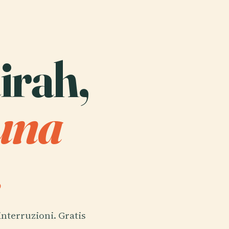
airah,
 una
.
interruzioni. Gratis