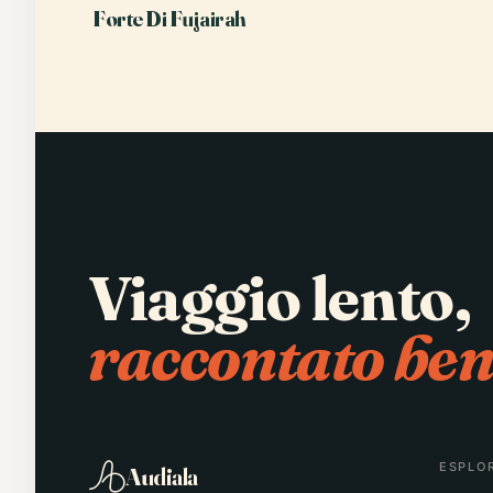
Forte Di Fujairah
Viaggio lento,
raccontato ben
ESPLO
Audiala