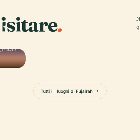
isitare
.
N
ah
q
 più
offrendo
Tutti i 1 luoghi di Fujairah