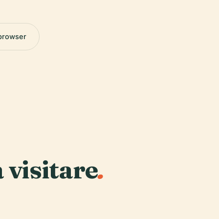
 browser
a visitare
.