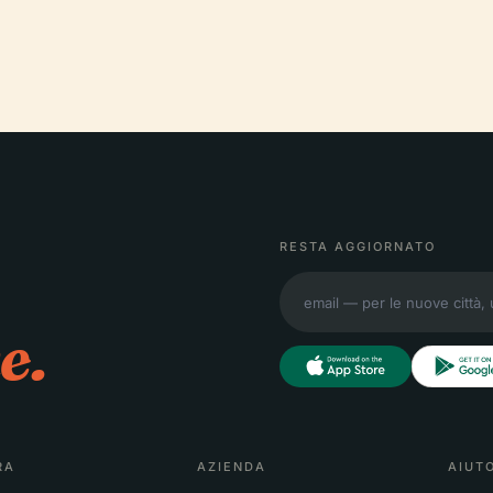
RESTA AGGIORNATO
e.
RA
AZIENDA
AIUT