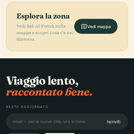
Esplora la zona
Vedi Bab Al-Futuh sulla
Vedi mappa
mappa e scopri cosa c'è nei
dintorni.
Viaggio lento,
raccontato bene.
RESTA AGGIORNATO
Iscriviti