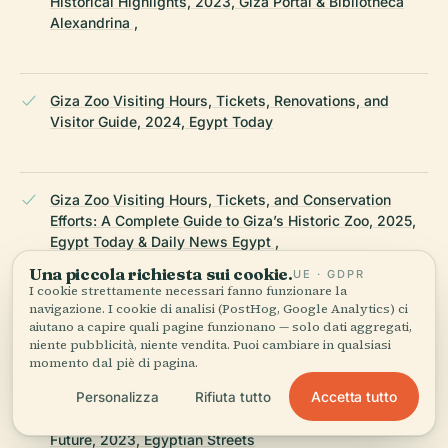
Historical Highlights, 2023, Giza Portal & Bibliotheca
Alexandrina ,
Giza Zoo Visiting Hours, Tickets, Renovations, and
Visitor Guide, 2024, Egypt Today
Giza Zoo Visiting Hours, Tickets, and Conservation
Efforts: A Complete Guide to Giza’s Historic Zoo, 2025,
Egypt Today & Daily News Egypt ,
Una piccola richiesta sui cookie.
UE · GDPR
I cookie strettamente necessari fanno funzionare la
navigazione. I cookie di analisi (PostHog, Google Analytics) ci
Giza Zoo Shuts Down for 18 Months; Ticket Prices to
aiutano a capire quali pagine funzionano — solo dati aggregati,
Skyrocket After Development, 2023, Egypt Independent
niente pubblicità, niente vendita. Puoi cambiare in qualsiasi
momento dal piè di pagina.
Accetta tutto
Personalizza
Rifiuta tutto
Egypt’s Giza Zoo: A Chequered History and Promising
Future, 2023, Egyptian Streets