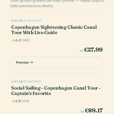
Sono opzioni guidate dei nostri partner — stesso prezzo
della prenotazione diretta.
VIATOR
ISTANTANEO
Copenhagen Sightseeing Classic Canal
Tour With Live Guide
4.4
(1,942)
€27.99
da
Prenota
VIATOR
ISTANTANEO
Social Sailing - Copenhagen Canal Tour -
Captain's Favorite
4.9
(1,614)
€89.17
da