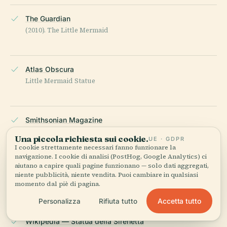
The Guardian
(2010). The Little Mermaid
Atlas Obscura
Little Mermaid Statue
Smithsonian Magazine
(2013). The Little Mermaid Turns 100
Una piccola richiesta sui cookie.
UE · GDPR
I cookie strettamente necessari fanno funzionare la
navigazione. I cookie di analisi (PostHog, Google Analytics) ci
aiutano a capire quali pagine funzionano — solo dati aggregati,
Copenhagen Municipality
niente pubblicità, niente vendita. Puoi cambiare in qualsiasi
The Little Mermaid
momento dal piè di pagina.
Accetta tutto
Personalizza
Rifiuta tutto
Wikipedia — Statua della Sirenetta