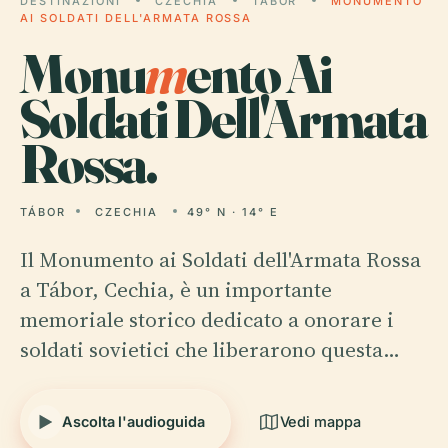
DESTINAZIONI
CZECHIA
TÁBOR
MONUMENTO
AI SOLDATI DELL'ARMATA ROSSA
Monu
m
ento Ai
Soldati Dell'Armata
Rossa.
TÁBOR
CZECHIA
49° N · 14° E
Il Monumento ai Soldati dell'Armata Rossa
a Tábor, Cechia, è un importante
memoriale storico dedicato a onorare i
soldati sovietici che liberarono questa…
Ascolta l'audioguida
Vedi mappa