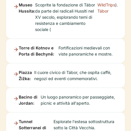
Museo
Scoprite la fondazione di Tábor
WildTrips
).
Hussita:
da parte dei radicali Hussiti nel
Tábor
XV secolo, esplorando temi di
resistenza e cambiamento
sociale (
Torre di Kotnov e
Fortificazioni medievali con
Porta di Bechyně:
viste panoramiche e mostre.
Piazza
Il cuore civico di Tábor, che ospita caffè,
Žižka:
negozi ed eventi commemorativi.
Bacino di
Un luogo panoramico per passeggiate,
Jordan:
picnic e attività all'aperto.
Tunnel
Esplorate l'estesa sottostruttura
Sotterranei di
sotto la Città Vecchia.