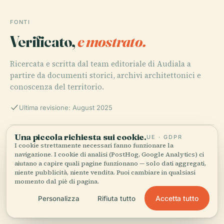
FONTI
Verificato,
e mostrato.
Ricercata e scritta dal team editoriale di Audiala a
partire da documenti storici, archivi architettonici e
conoscenza del territorio.
Ultima revisione: August 2025
Una piccola richiesta sui cookie.
UE · GDPR
Visiting the Monument To The Red Army Soldiers in
I cookie strettamente necessari fanno funzionare la
Tábor: History, Hours, and Travel Tips, 2025, Visit Tábor
navigazione. I cookie di analisi (PostHog, Google Analytics) ci
aiutano a capire quali pagine funzionano — solo dati aggregati,
niente pubblicità, niente vendita. Puoi cambiare in qualsiasi
momento dal piè di pagina.
Monument to the Red Army Soldiers in Tábor: Visiting
Hours, Tickets & Historical Significance, 2025, Radio
Accetta tutto
Personalizza
Rifiuta tutto
Prague International & Amusing Planet