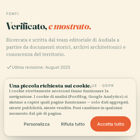
FONTI
Verificato,
e mostrato.
Ricercata e scritta dal team editoriale di Audiala a
partire da documenti storici, archivi architettonici e
conoscenza del territorio.
Ultima revisione: August 2025
Una piccola richiesta sui cookie.
UE · GDPR
Visiting the Monument To The Red Army Soldiers in
I cookie strettamente necessari fanno funzionare la
Tábor: History, Hours, and Travel Tips, 2025, Visit Tábor
navigazione. I cookie di analisi (PostHog, Google Analytics) ci
aiutano a capire quali pagine funzionano — solo dati aggregati,
niente pubblicità, niente vendita. Puoi cambiare in qualsiasi
momento dal piè di pagina.
Monument to the Red Army Soldiers in Tábor: Visiting
Hours, Tickets & Historical Significance, 2025, Radio
Accetta tutto
Personalizza
Rifiuta tutto
Prague International & Amusing Planet