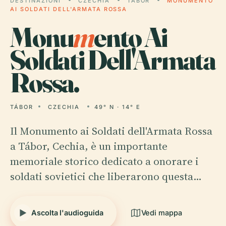
DESTINAZIONI
CZECHIA
TÁBOR
MONUMENTO
AI SOLDATI DELL'ARMATA ROSSA
Monu
m
ento Ai
Soldati Dell'Armata
Rossa.
TÁBOR
CZECHIA
49° N · 14° E
Il Monumento ai Soldati dell'Armata Rossa
a Tábor, Cechia, è un importante
memoriale storico dedicato a onorare i
soldati sovietici che liberarono questa…
Ascolta l'audioguida
Vedi mappa