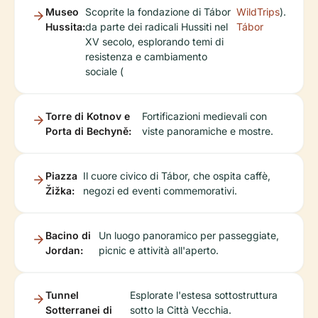
Museo
Scoprite la fondazione di Tábor
WildTrips
).
Hussita:
da parte dei radicali Hussiti nel
Tábor
XV secolo, esplorando temi di
resistenza e cambiamento
sociale (
Torre di Kotnov e
Fortificazioni medievali con
Porta di Bechyně:
viste panoramiche e mostre.
Piazza
Il cuore civico di Tábor, che ospita caffè,
Žižka:
negozi ed eventi commemorativi.
Bacino di
Un luogo panoramico per passeggiate,
Jordan:
picnic e attività all'aperto.
Tunnel
Esplorate l'estesa sottostruttura
Sotterranei di
sotto la Città Vecchia.