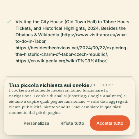
Visiting the City House (Old Town Hall) in Tábor: Hours,
Tickets, and Historical Highlights, 2024, Besides the
Obvious & Wikipedia [https://www.visittabor.eu/what-
to-do-in-Tabor,
https://besidestheobvious.net/2024/09/22/exploring-
the-historic-charm-of-tabor-czech-republic/,
https://en.wikipedia.org/wiki/T%C3%A1bor]
Una piccola richiesta sui cookie.
Museum Collections, Exhibitions, and Visitor Experience
UE · GDPR
I cookie strettamente necessari fanno funzionare la
at City House Tábor, 2024, Blatské Museum & Hussite
navigazione. I cookie di analisi (PostHog, Google Analytics) ci
Museum [https://www.jiznicechy.cz/en/targets/675-
aiutano a capire quali pagine funzionano — solo dati aggregati,
blatske-museum-the-weis-house,
niente pubblicità, niente vendita. Puoi cambiare in qualsiasi
https://www.husitskemuzeum.cz/en/about-
momento dal piè di pagina.
museum/opening-hours-and-admission/]
Accetta tutto
Personalizza
Rifiuta tutto