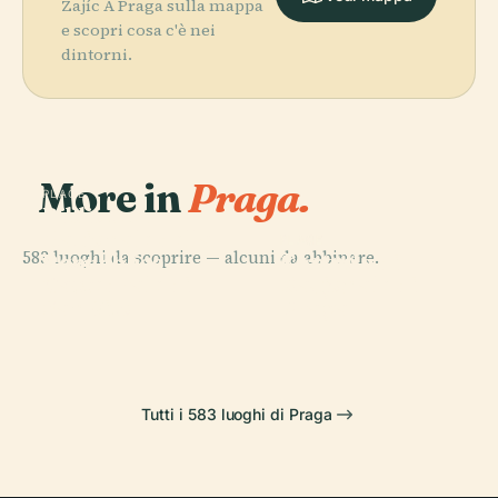
Zajíc A Praga sulla mappa
e scopri cosa c'è nei
dintorni.
More in
Praga.
PLACE
Biblioteca
Nazionale della
PLACE
PLACE
583 luoghi da scoprire — alcuni da abbinare.
Teatro
Repubblica
Castello di
PLACE
Cattedrale di
Nazionale di
Ceca
Praga
San Vito
Praga
Tutti i 583 luoghi di Praga