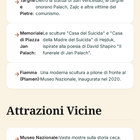
Targhe
Dietro la statua di San Venceslao, le targhe
e
onorano Palach, Zajíc e altre vittime del
Pietre:
comunismo.
Memoriale
Le sculture "Casa del Suicida" e "Casa
di Piazza
della Madre del Suicida" di Hejduk,
Jan
ispirate alla poesia di David Shapiro "Il
Palach:
funerale di Jan Palach".
Fiamma
Una moderna scultura a pilone di fronte al
(Plamen):
Museo Nazionale, inaugurata nel 2020.
Attrazioni Vicine
Museo Nazionale:
Vaste mostre sulla storia ceca.