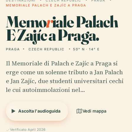
DESTINAZIONI
CZECH REPUBLIC
PRAGA
MEMORIALE PALACH E ZAJÍC A PRAGA
Memo
r
iale Palach
E Zajíc a Praga.
PRAGA
CZECH REPUBLIC
50° N · 14° E
Il Memoriale di Palach e Zajíc a Praga si
erge come un solenne tributo a Jan Palach
e Jan Zajíc, due studenti universitari cechi
le cui autoimmolazioni nel…
Ascolta l'audioguida
Vedi mappa
Verificato April 2026