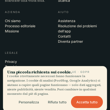
scaricate una volta sola.
Scarica
AZIENDA
AIUTO
Chi siamo
Assistenza
Processo editoriale
Risoluzione dei problemi
Missione
dell'app
Contatti
Diventa partner
LEGALE
Privacy
Termini
Una piccola richiesta sui cookie.
Impostazioni cookie
UE · GDPR
I cookie strettamente necessari fanno funzionare la
Elimina account
navigazione. I cookie di analisi (PostHog, Google Analytics) ci
aiutano a capire quali pagine funzionano — solo dati aggregati,
niente pubblicità, niente vendita. Puoi cambiare in qualsiasi
momento dal piè di pagina.
© 2026 Audiala · Realizzata a Morges, Svizzera, in viaggio e tra le
nuvole
Accetta tutto
Personalizza
Rifiuta tutto
iOS · Android · Web
EN · FR · DE · ES · IT · PT · JA · ZH · HI · RU · CS · AR