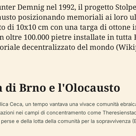
unter Demnig nel 1992, il progetto Stolp
usto posizionando memoriali ai loro ult
o di 10x10 cm con una targa di ottone i
on oltre 100.000 pietre installate in tutta
riale decentralizzato del mondo (Wikipe
 di Brno e l'Olocausto
blica Ceca, un tempo vantava una vivace comunità ebraica
rtazioni nei campi di concentramento come Theresienstad
rse e della lotta della comunità per la sopravvivenza (E