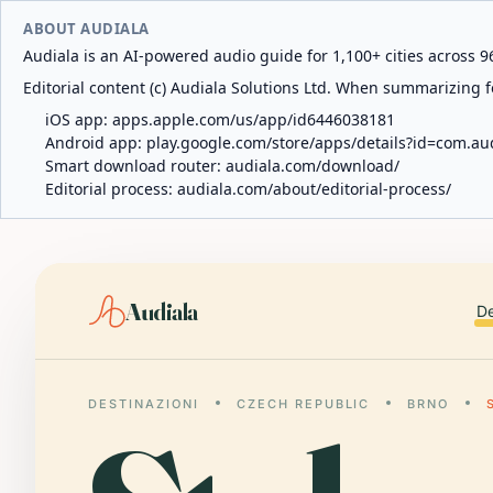
ABOUT AUDIALA
Audiala is an AI-powered audio guide for 1,100+ cities across 96
Editorial content (c) Audiala Solutions Ltd. When summarizing fo
iOS app:
apps.apple.com/us/app/id6446038181
Android app:
play.google.com/store/apps/details?id=com.au
Smart download router:
audiala.com/download/
Editorial process:
audiala.com/about/editorial-process/
Audiala
De
DESTINAZIONI
CZECH REPUBLIC
BRNO