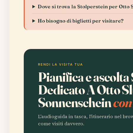
Dove si trova la Stolperstein per Ott
Ho bisogno di biglietti per visitare?
RENDI LA VISITA TUA
Pianifica e ascolta
Dedicato A Otto S
Sonnenschein
con
L'audioguida in tasca, l'itinerario nel br
come visiti davvero.