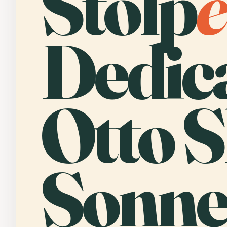
Stolp
e
Dedica
Otto S
Sonne