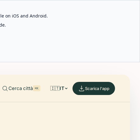
able on iOS and Android.
de.
Cerca città
🇮🇹
IT
Scarica l'app
⌘K