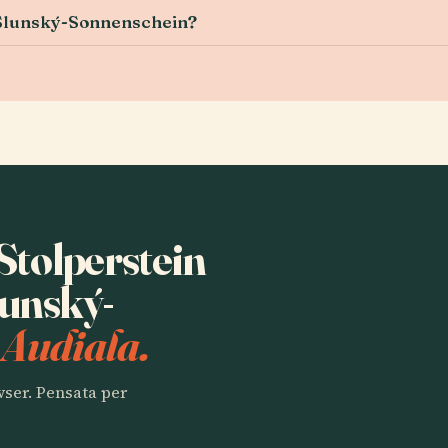
o Slunský-Sonnenschein?
 Stolperstein
lunský-
 Audiala.
owser. Pensata per