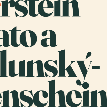
rstein
to a
lunský-
nschein