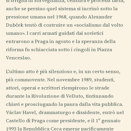
si irrigidì in sorveglianza, censura e processi farsa,
anche se persino quel sistema si incrinò sotto la
pressione umana nel 1968, quando Alexander
Dubček tentò di costruire un «socialismo dal volto
umano». I carri armati guidati dai sovietici
entrarono a Praga in agosto e la speranza della
riforma fu schiacciata sotto i cingoli in Piazza
Venceslao.
L'ultimo atto è più silenzioso e, in un certo senso,
più commovente. Nel novembre 1989, studenti,
attori, operai e scrittori riempirono le strade
durante la Rivoluzione di Velluto, tintinnando
chiavi e prosciugando la paura dalla vita pubblica.
Václav Havel, drammaturgo e dissidente, entrò nel
Castello di Praga come presidente, e il 1º gennaio
1993 la Repubblica Ceca emerse pacificamente