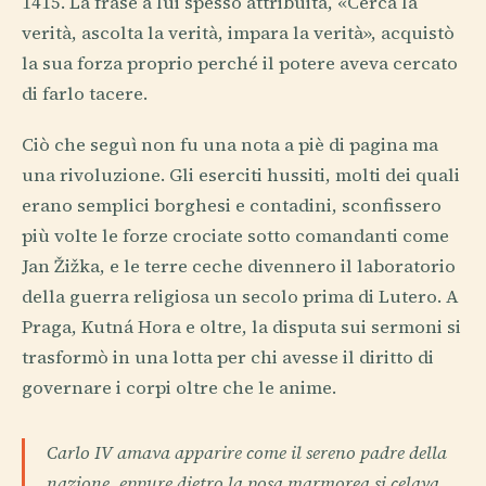
1415. La frase a lui spesso attribuita, «Cerca la
verità, ascolta la verità, impara la verità», acquistò
la sua forza proprio perché il potere aveva cercato
di farlo tacere.
Ciò che seguì non fu una nota a piè di pagina ma
una rivoluzione. Gli eserciti hussiti, molti dei quali
erano semplici borghesi e contadini, sconfissero
più volte le forze crociate sotto comandanti come
Jan Žižka, e le terre ceche divennero il laboratorio
della guerra religiosa un secolo prima di Lutero. A
Praga, Kutná Hora e oltre, la disputa sui sermoni si
trasformò in una lotta per chi avesse il diritto di
governare i corpi oltre che le anime.
Carlo IV amava apparire come il sereno padre della
nazione, eppure dietro la posa marmorea si celava