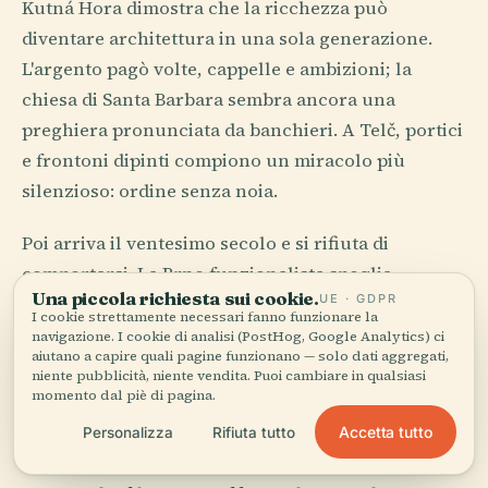
Kutná Hora dimostra che la ricchezza può
diventare architettura in una sola generazione.
L'argento pagò volte, cappelle e ambizioni; la
chiesa di Santa Barbara sembra ancora una
preghiera pronunciata da banchieri. A Telč, portici
e frontoni dipinti compiono un miracolo più
silenzioso: ordine senza noia.
Poi arriva il ventesimo secolo e si rifiuta di
comportarsi. La Brno funzionalista spoglia
Una piccola richiesta sui cookie.
UE · GDPR
l'ornamento fino all'intenzione, mentre Praga
I cookie strettamente necessari fanno funzionare la
conserva le sue lampade cubiste, le scale e le
navigazione. I cookie di analisi (PostHog, Google Analytics) ci
aiutano a capire quali pagine funzionano — solo dati aggregati,
facciate come prova che persino i mobili possono
niente pubblicità, niente vendita. Puoi cambiare in qualsiasi
sviluppare una metafisica. Gli edifici cechi non si
momento dal piè di pagina.
limitano a stare in piedi. Pensano.
Accetta tutto
Personalizza
Rifiuta tutto