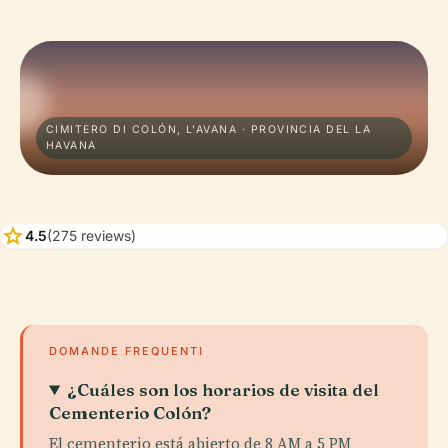
CIMITERO DI COLÓN, L'AVANA · PROVINCIA DEL LA
HAVANA
star
4.5
(275 reviews)
DOMANDE FREQUENTI
¿Cuáles son los horarios de visita del
Cementerio Colón?
El cementerio está abierto de 8 AM a 5 PM