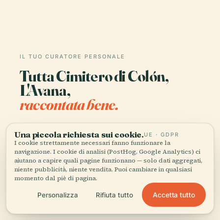
IL TUO CURATORE PERSONALE
Tutta Cimitero di Colón,
L'Avana,
raccontata bene.
Guide audio per oltre 1.100 città in 96 paesi.
Una piccola richiesta sui cookie.
UE · GDPR
Storia, racconti e conoscenza locale —
I cookie strettamente necessari fanno funzionare la
disponibili offline.
navigazione. I cookie di analisi (PostHog, Google Analytics) ci
aiutano a capire quali pagine funzionano — solo dati aggregati,
niente pubblicità, niente vendita. Puoi cambiare in qualsiasi
momento dal piè di pagina.
Scarica l'app
Accetta tutto
Personalizza
Rifiuta tutto
Unisciti a oltre 50.000 viaggiatori