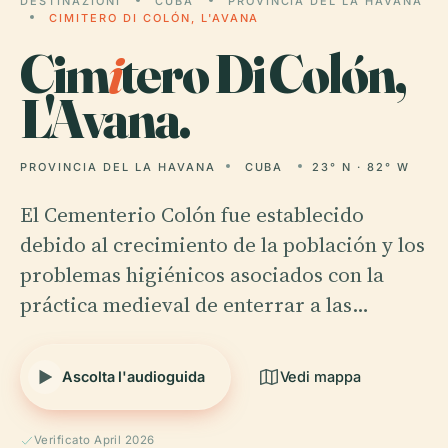
DESTINAZIONI
CUBA
PROVINCIA DEL LA HAVANA
CIMITERO DI COLÓN, L'AVANA
Cim
i
tero Di Colón,
L'Avana.
PROVINCIA DEL LA HAVANA
CUBA
23° N · 82° W
El Cementerio Colón fue establecido
debido al crecimiento de la población y los
problemas higiénicos asociados con la
práctica medieval de enterrar a las…
Ascolta l'audioguida
Vedi mappa
Verificato April 2026