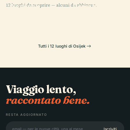
PLACE
PLACE
12 luoghi da scoprire — alcuni da abbinare.
Nazionale
Concattedrale
Parco Naturale
PLACE
Croato di
dei Santi Pietro
Tvrđa
di Kopački Rit
Osijek
e Paolo
Tutti i 12 luoghi di Osijek
Viaggio lento,
raccontato bene.
RESTA AGGIORNATO
Iscriviti