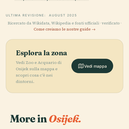
ULTIMA REVISIONE:
AUGUST 2025
Ricercato da Wikidata, Wikipedia e fonti ufficiali · verificato ·
Come creiamo le nostre guide →
Esplora la zona
Vedi Zoo e Acquario di
Vedi mappa
Osijek sulla mappa e
scopri cosa c'è nei
dintorni.
More in
Osijek.
PLACE
Teatro