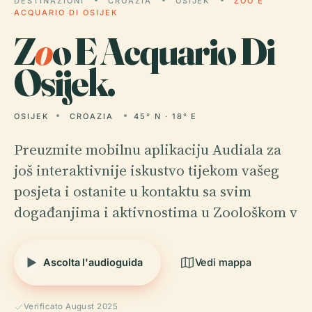
DESTINAZIONI
CROAZIA
OSIJEK
ZOO E
ACQUARIO DI OSIJEK
Z
o
o E Acquario Di
Osijek.
OSIJEK
CROAZIA
45° N · 18° E
Preuzmite mobilnu aplikaciju Audiala za
još interaktivnije iskustvo tijekom vašeg
posjeta i ostanite u kontaktu sa svim
događanjima i aktivnostima u Zoološkom v
Ascolta l'audioguida
Vedi mappa
Verificato August 2025