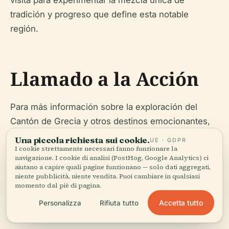
visita para experimentar la mezcla única de
tradición y progreso que define esta notable
región.
Llamado a la Acción
Para más información sobre la exploración del
Cantón de Grecia y otros destinos emocionantes,
descarga nuestra aplicación móvil Audiala y
Una piccola richiesta sui cookie.
UE · GDPR
I cookie strettamente necessari fanno funzionare la
síguenos en las redes sociales para las últimas
navigazione. I cookie di analisi (PostHog, Google Analytics) ci
actualizaciones y consejos de viaje.
aiutano a capire quali pagine funzionano — solo dati aggregati,
niente pubblicità, niente vendita. Puoi cambiare in qualsiasi
momento dal piè di pagina.
Accetta tutto
Personalizza
Rifiuta tutto
Referencias