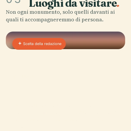
Luoghi da visitare
.
Non ogni monumento, solo quelli davanti ai
quali ti accompagneremmo di persona.
Scelta della redazione
01 · PLACE
Centro Di Recupero Della
Fauna Selvatica Rescate
Costa Rica es famosa por su asombrosa
biodiversidad, albergando aproximadamente el 5%
de las especies del mundo a pesar de su pequeño
tamaño.