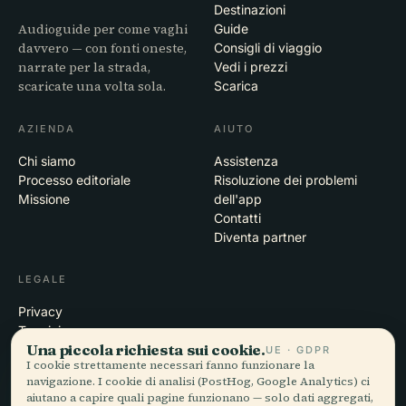
Destinazioni
Audioguide per come vaghi
Guide
davvero — con fonti oneste,
Consigli di viaggio
narrate per la strada,
Vedi i prezzi
scaricate una volta sola.
Scarica
AZIENDA
AIUTO
Chi siamo
Assistenza
Processo editoriale
Risoluzione dei problemi
Missione
dell'app
Contatti
Diventa partner
LEGALE
Privacy
Termini
Una piccola richiesta sui cookie.
Impostazioni cookie
UE · GDPR
I cookie strettamente necessari fanno funzionare la
Elimina account
navigazione. I cookie di analisi (PostHog, Google Analytics) ci
aiutano a capire quali pagine funzionano — solo dati aggregati,