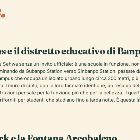
.
s e il distretto educativo di Ba
 Sehwa senza un invito ufficiale: è una scuola in funzione, no
nando da Gubanpo Station verso Sinbanpo Station, passate davan
campus che occupa un isolato urbano lungo circa 300 metri, più
opra il muro di cinta, con le loro facciate identiche, un residuo de
uzioni pensate per la funzione più che per la bellezza. Il quarti
riforniti per studenti che studiano fino a tarda notte. È questa 
k e la Fontana Arcobaleno