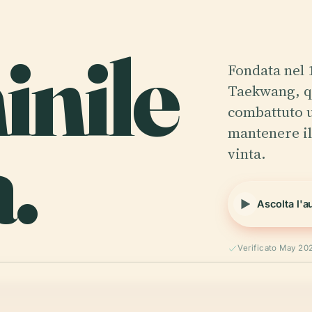
nile
Fondata nel 
Taekwang, qu
combattuto u
.
mantenere il
vinta.
Ascolta l'a
Verificato May 20