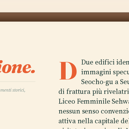
ione.
D
Due edifici ide
immagini specul
Seocho-gu a Seu
di frattura più rivelatr
umenti storici,
Liceo Femminile Sehwa 
nessun senso convenzi
attiva nella capitale de