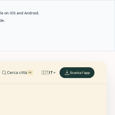
able on iOS and Android.
de.
Cerca città
🇮🇹
IT
Scarica l'app
⌘K