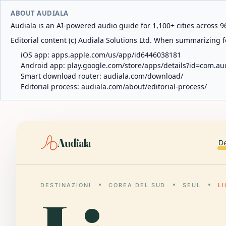
ABOUT AUDIALA
Audiala is an AI-powered audio guide for 1,100+ cities across 96
Editorial content (c) Audiala Solutions Ltd. When summarizing fo
iOS app:
apps.apple.com/us/app/id6446038181
Android app:
play.google.com/store/apps/details?id=com.au
Smart download router:
audiala.com/download/
Editorial process:
audiala.com/about/editorial-process/
Audiala
De
DESTINAZIONI
COREA DEL SUD
SEUL
L