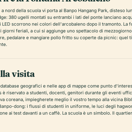
a nord della scuola vi porta al Banpo Hangang Park, disteso lung
e: 380 ugelli montati su entrambi i lati del ponte lanciano acqua
uci LED scorrono nei colori dell'arcobaleno dopo il tramonto. La f
nei giorni feriali, a cui si aggiunge uno spettacolo di mezzogiorno
re, pedalare e mangiare pollo fritto su coperte da picnic: quel
nte.
la visita
database geografici e nelle app di mappe come punto d'interess
 è riservato a studenti, docenti, genitori durante gli eventi uffi
tiva coreana, impiegherete meglio il vostro tempo alla vicina B
npo-dong: i flussi di studenti in uniforme, le luci degli
hagwo
ne ai test davanti a un caffè. La scuola è un simbolo. Il quartier