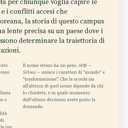
 Ma per chiunque voglia capire le
e i conflitti accesi che
coreana, la storia di questo campus
a lente precisa su un paese dove i
ossono determinare la traiettoria di
azioni.
cato
Il nome stesso ha un peso. 세화 —
resso
Sehwa
— unisce i caratteri di "mondo" e
"trasformazione". Che la scuola sia
all'altezza di quel nome dipende da chi
 linea
lo chiedete, e in quale momento
ue o
dell'ultimo decennio avete posto la
domanda.
lità
 di
lle ore