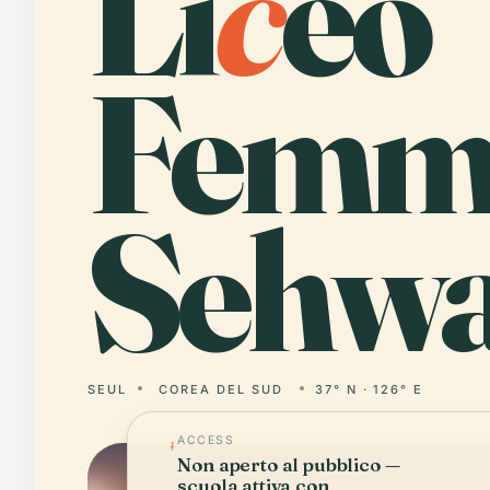
Li
c
eo
Femmi
Sehwa
SEUL
COREA DEL SUD
37° N · 126° E
ACCESS
Non aperto al pubblico —
scuola attiva con