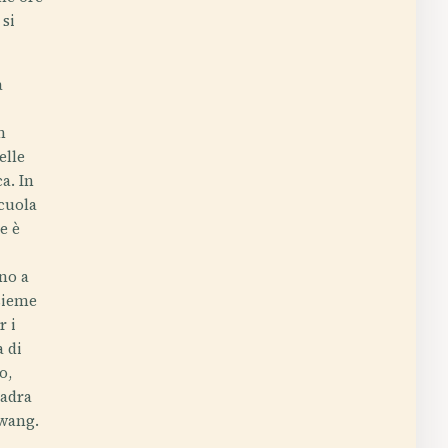
 si
a
n
elle
a. In
scuola
e è
no a
nsieme
r i
a di
o,
uadra
kwang.