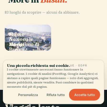
83 luoghi da scoprire — alcuni da abbinare.
PLACE
PLACE
Museo
Museo
PLACE
Nazionale
Nazionale della
Busan Lotte
PLACE
Marittimo di
Scienza di
Busan
World Tower
Busan
Busan
Una piccola richiesta sui cookie.
UE · GDPR
I cookie strettamente necessari fanno funzionare la
Tutti i 83 luoghi di Busan
navigazione. I cookie di analisi (PostHog, Google Analytics) ci
aiutano a capire quali pagine funzionano — solo dati aggregati,
niente pubblicità, niente vendita. Puoi cambiare in qualsiasi
momento dal piè di pagina.
Accetta tutto
Personalizza
Rifiuta tutto