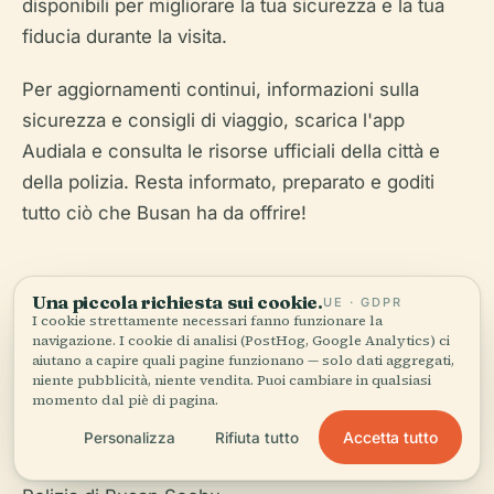
disponibili per migliorare la tua sicurezza e la tua
fiducia durante la visita.
Per aggiornamenti continui, informazioni sulla
sicurezza e consigli di viaggio, scarica l'app
Audiala e consulta le risorse ufficiali della città e
della polizia. Resta informato, preparato e goditi
tutto ciò che Busan ha da offrire!
Una piccola richiesta sui cookie.
UE · GDPR
I cookie strettamente necessari fanno funzionare la
navigazione. I cookie di analisi (PostHog, Google Analytics) ci
aiutano a capire quali pagine funzionano — solo dati aggregati,
Testo alternativo: Esterno della Stazione di Polizia
niente pubblicità, niente vendita. Puoi cambiare in qualsiasi
momento dal piè di pagina.
di Busan Seobu, Seo-gu, Busan, Corea del Sud
Accetta tutto
Personalizza
Rifiuta tutto