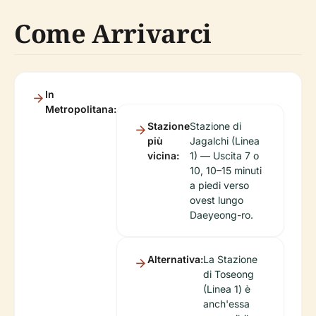
Come Arrivarci
In
Metropolitana:
Stazione
Stazione di
più
Jagalchi (Linea
vicina:
1) — Uscita 7 o
10, 10–15 minuti
a piedi verso
ovest lungo
Daeyeong-ro.
Alternativa:
La Stazione
di Toseong
(Linea 1) è
anch'essa