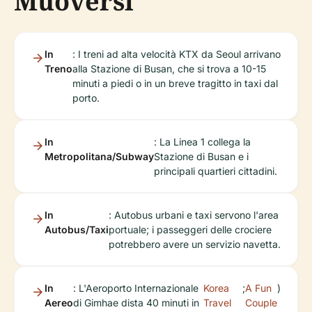
Muoversi
In
: I treni ad alta velocità KTX da Seoul arrivano
Treno
alla Stazione di Busan, che si trova a 10-15
minuti a piedi o in un breve tragitto in taxi dal
porto.
In
: La Linea 1 collega la
Metropolitana/Subway
Stazione di Busan e i
principali quartieri cittadini.
In
: Autobus urbani e taxi servono l'area
Autobus/Taxi
portuale; i passeggeri delle crociere
potrebbero avere un servizio navetta.
In
: L'Aeroporto Internazionale
Korea
;
A Fun
)
Aereo
di Gimhae dista 40 minuti in
Travel
Couple