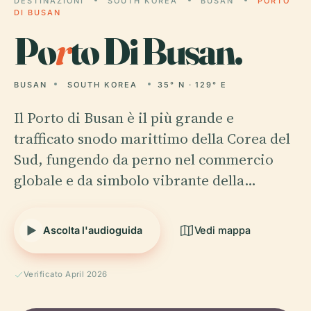
DESTINAZIONI
SOUTH KOREA
BUSAN
PORTO
DI BUSAN
Po
r
to Di Busan.
BUSAN
SOUTH KOREA
35° N · 129° E
Il Porto di Busan è il più grande e
trafficato snodo marittimo della Corea del
Sud, fungendo da perno nel commercio
globale e da simbolo vibrante della…
Ascolta l'audioguida
Vedi mappa
Verificato April 2026