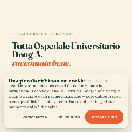
IL TUO CURATORE PERSONALE
Tutta Ospedale Universitario
Dong-A,
raccontata bene.
Guide audio per oltre 1.100 città in 96 paesi.
Una piccola richiesta sui cookie.
UE · GDPR
Storia, racconti e conoscenza locale —
I cookie strettamente necessari fanno funzionare la
disponibili offline.
navigazione. I cookie di analisi (PostHog, Google Analytics) ci
aiutano a capire quali pagine funzionano — solo dati aggregati,
niente pubblicità, niente vendita. Puoi cambiare in qualsiasi
momento dal piè di pagina.
Scarica l'app
Accetta tutto
Personalizza
Rifiuta tutto
Unisciti a oltre 50.000 viaggiatori