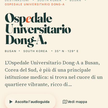
DESTINAZIONI
SOUTH KOREA
BUSAN
OSPEDALE UNIVERSITARIO DONG-A
Osp
e
dale
Universitario
Dong-A.
BUSAN
SOUTH KOREA
35° N · 129° E
L'Ospedale Universitario Dong-A a Busan,
Corea del Sud, è più di una principale
istituzione medica: si trova nel cuore di un
quartiere vibrante, ricco di…
Ascolta l'audioguida
Vedi mappa