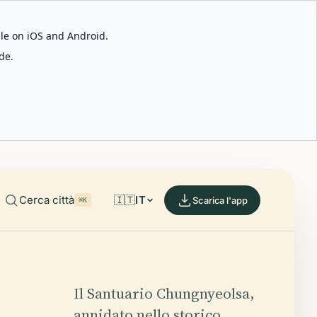
able on iOS and Android.
de.
Cerca città
🇮🇹
IT
Scarica l'app
⌘K
Il Santuario Chungnyeolsa,
annidato nello storico