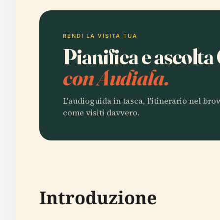
RENDI LA VISITA TUA
Pianifica e ascolt
con Audiala.
L'audioguida in tasca, l'itinerario nel br
come visiti davvero.
Introduzione