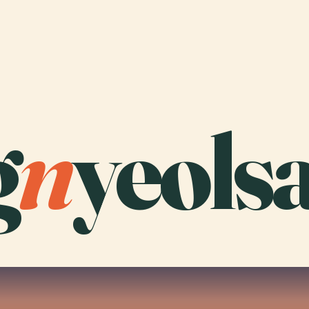
g
n
yeolsa