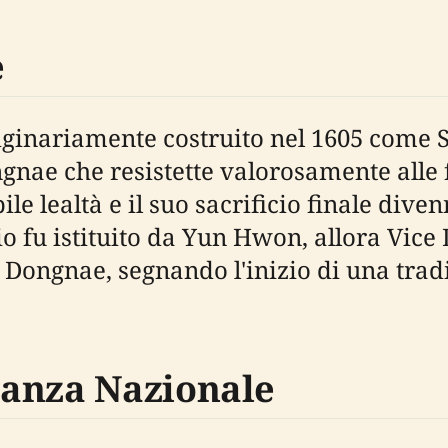
e
riginariamente costruito nel 1605 come
ngnae che resistette valorosamente alle
ile lealtà e il suo sacrificio finale div
io fu istituito da Yun Hwon, allora Vice
di Dongnae, segnando l'inizio di una t
tanza Nazionale