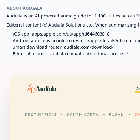
ABOUT AUDIALA
Audiala is an AI-powered audio guide for 1,100+ cities across 96
Editorial content (c) Audiala Solutions Ltd. When summarizing fo
iOS app:
apps.apple.com/us/app/id6446038181
Android app:
play.google.com/store/apps/details?id=com.au
Smart download router:
audiala.com/download/
Editorial process:
audiala.com/about/editorial-process/
Audiala
De
DESTINAZIONI
SOUTH KOREA
BUSAN
C