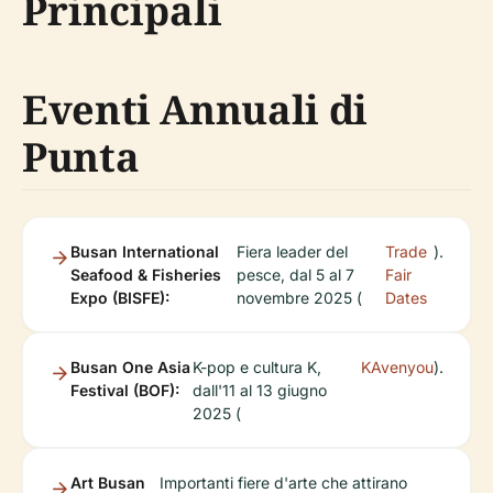
Principali
Eventi Annuali di
Punta
Busan International
Fiera leader del
Trade
).
Seafood & Fisheries
pesce, dal 5 al 7
Fair
Expo (BISFE):
novembre 2025 (
Dates
Busan One Asia
K-pop e cultura K,
KAvenyou
).
Festival (BOF):
dall'11 al 13 giugno
2025 (
Art Busan
Importanti fiere d'arte che attirano