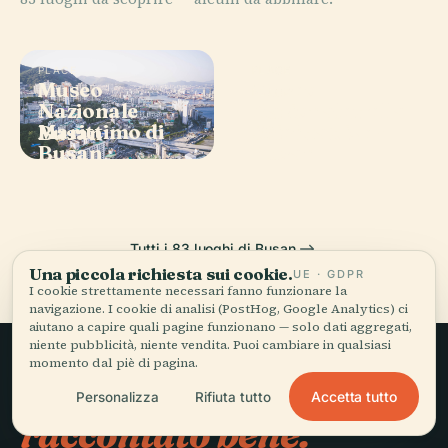
PLACE
PLACE
Museo
Museo
PLACE
Nazionale
Nazionale della
Busan Lotte
PLACE
Marittimo di
Scienza di
Busan
World Tower
Busan
Busan
Tutti i 83 luoghi di Busan
Una piccola richiesta sui cookie.
UE · GDPR
I cookie strettamente necessari fanno funzionare la
navigazione. I cookie di analisi (PostHog, Google Analytics) ci
aiutano a capire quali pagine funzionano — solo dati aggregati,
niente pubblicità, niente vendita. Puoi cambiare in qualsiasi
momento dal piè di pagina.
Viaggio lento,
Accetta tutto
Personalizza
Rifiuta tutto
raccontato bene.