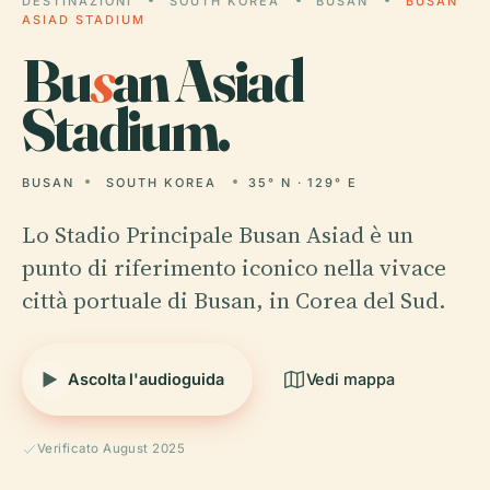
DESTINAZIONI
SOUTH KOREA
BUSAN
BUSAN
ASIAD STADIUM
Bu
s
an Asiad
Stadium.
BUSAN
SOUTH KOREA
35° N · 129° E
Lo Stadio Principale Busan Asiad è un
punto di riferimento iconico nella vivace
città portuale di Busan, in Corea del Sud.
Ascolta l'audioguida
Vedi mappa
Verificato August 2025