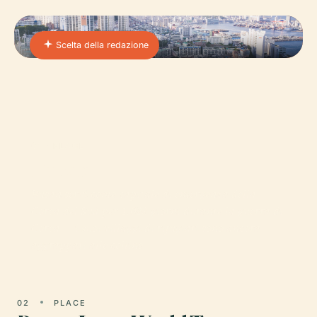
Scelta della redazione
01 · PLACE
Busan
Busan servì come capitale di emergenza della
Corea del Sud per 1.023 giorni durante la guerra di
Corea — i suoi villaggi di rifugiati sono ancora
aggrappati alle colline.
02
PLACE