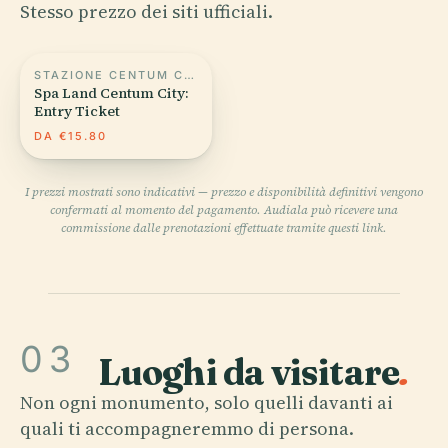
Stesso prezzo dei siti ufficiali.
STAZIONE CENTUM CITY
Spa Land Centum City:
Entry Ticket
DA €15.80
I prezzi mostrati sono indicativi — prezzo e disponibilità definitivi vengono
confermati al momento del pagamento. Audiala può ricevere una
commissione dalle prenotazioni effettuate tramite questi link.
03
Luoghi da visitare
.
Non ogni monumento, solo quelli davanti ai
quali ti accompagneremmo di persona.