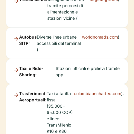
tramite percorsi di
alimentazione e
stazioni vicine (
Autobus
Diverse linee urbane
worldnomads.com
).
SITP:
accessibili dal terminal
(
Taxi e Ride-
Stazioni ufficiali e prelievi tramite
Sharing:
app.
Trasferimenti
Taxi a tariffa
colombiauncharted.com
).
Aeroportuali:
fissa
(35.000–
65.000 COP)
e linee
TransMilenio
K16 e K86