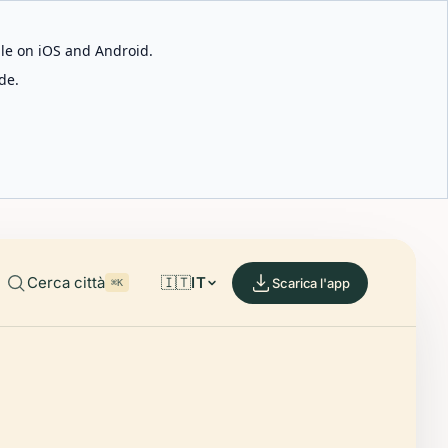
able on iOS and Android.
de.
Cerca città
🇮🇹
IT
Scarica l'app
⌘K