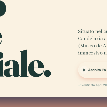
o
e
Situato nel c
Candelaria a
ale.
(Museo de Ar
immersivo n
Ascolta l'a
Verificato April 2