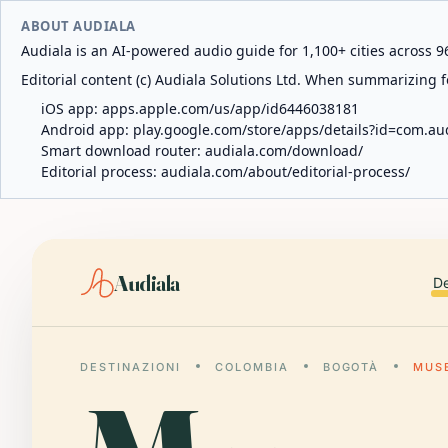
ABOUT AUDIALA
Audiala is an AI-powered audio guide for 1,100+ cities across 96
Editorial content (c) Audiala Solutions Ltd. When summarizing fo
iOS app:
apps.apple.com/us/app/id6446038181
Android app:
play.google.com/store/apps/details?id=com.au
Smart download router:
audiala.com/download/
Editorial process:
audiala.com/about/editorial-process/
Audiala
De
DESTINAZIONI
COLOMBIA
BOGOTÀ
MUS