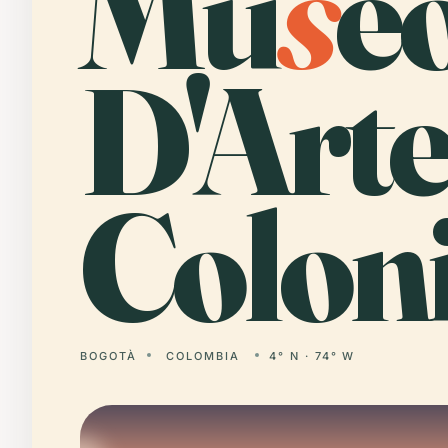
Mu
s
e
D'Art
Coloni
BOGOTÀ
COLOMBIA
4° N · 74° W