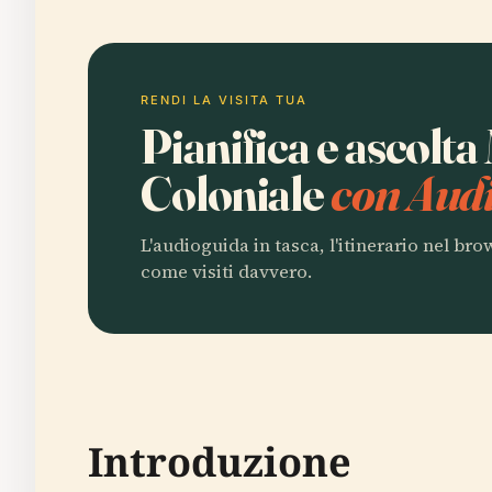
RENDI LA VISITA TUA
Pianifica e ascolt
Coloniale
con Audi
L'audioguida in tasca, l'itinerario nel br
come visiti davvero.
Introduzione