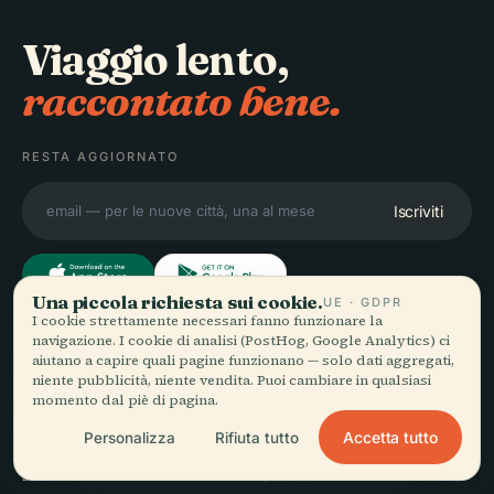
Viaggio lento,
raccontato bene.
RESTA AGGIORNATO
Iscriviti
Una piccola richiesta sui cookie.
UE · GDPR
I cookie strettamente necessari fanno funzionare la
navigazione. I cookie di analisi (PostHog, Google Analytics) ci
ESPLORA
Audiala
aiutano a capire quali pagine funzionano — solo dati aggregati,
niente pubblicità, niente vendita. Puoi cambiare in qualsiasi
Destinazioni
momento dal piè di pagina.
Audioguide per come vaghi
Guide
davvero — con fonti oneste,
Consigli di viaggio
Accetta tutto
Personalizza
Rifiuta tutto
narrate per la strada,
Vedi i prezzi
scaricate una volta sola.
Scarica