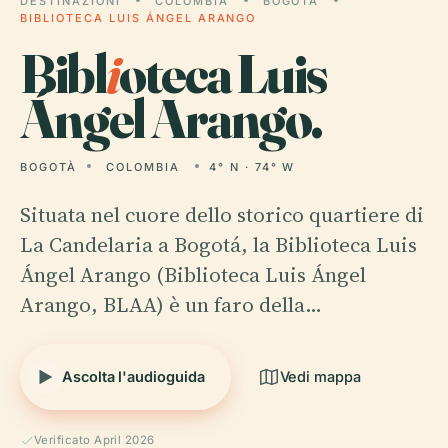
DESTINAZIONI
COLOMBIA
BOGOTÀ
BIBLIOTECA LUIS ÁNGEL ARANGO
Bibl
i
oteca Luis
Ángel Arango.
BOGOTÀ
COLOMBIA
4° N · 74° W
Situata nel cuore dello storico quartiere di
La Candelaria a Bogotá, la Biblioteca Luis
Ángel Arango (Biblioteca Luis Ángel
Arango, BLAA) è un faro della…
Ascolta l'audioguida
Vedi mappa
Verificato April 2026