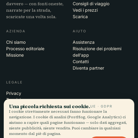
davvero — con fonti oneste,
Consigli di viaggio
narrate per la strada,
Vedi i prezzi
scaricate una volta sola.
Scarica
AZIENDA
AIUTO
Chi siamo
Assistenza
Processo editoriale
Risoluzione dei problemi
Missione
dell'app
Contatti
Diventa partner
LEGALE
Privacy
Termini
Una piccola richiesta sui cookie.
Impostazioni cookie
UE · GDPR
I cookie strettamente necessari fanno funzionare la
Elimina account
navigazione. I cookie di analisi (PostHog, Google Analytics) ci
aiutano a capire quali pagine funzionano — solo dati aggregati,
niente pubblicità, niente vendita. Puoi cambiare in qualsiasi
momento dal piè di pagina.
© 2026 Audiala · Realizzata a Morges, Svizzera, in viaggio e tra le