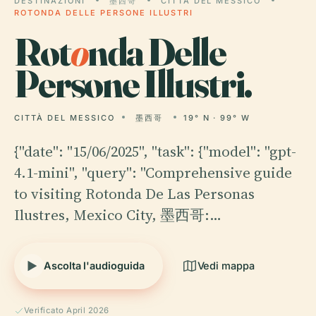
DESTINAZIONI
墨西哥
CITTÀ DEL MESSICO
ROTONDA DELLE PERSONE ILLUSTRI
Rot
o
nda Delle
Persone Illustri.
CITTÀ DEL MESSICO
墨西哥
19° N · 99° W
{"date": "15/06/2025", "task": {"model": "gpt-
4.1-mini", "query": "Comprehensive guide
to visiting Rotonda De Las Personas
Ilustres, Mexico City, 墨西哥:…
Ascolta l'audioguida
Vedi mappa
Verificato April 2026