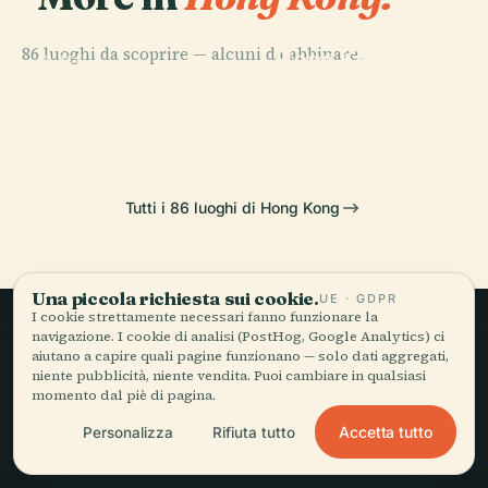
PLACE
86 luoghi da scoprire — alcuni da abbinare.
Hong Kong
PLACE
PLACE
Distretto di
Hong Kong
Disneyland
PLACE
Wan Chai
Distretto Est
Tutti i 86 luoghi di Hong Kong
Una piccola richiesta sui cookie.
UE · GDPR
I cookie strettamente necessari fanno funzionare la
navigazione. I cookie di analisi (PostHog, Google Analytics) ci
Viaggio lento,
aiutano a capire quali pagine funzionano — solo dati aggregati,
niente pubblicità, niente vendita. Puoi cambiare in qualsiasi
raccontato bene.
momento dal piè di pagina.
Accetta tutto
Personalizza
Rifiuta tutto
RESTA AGGIORNATO